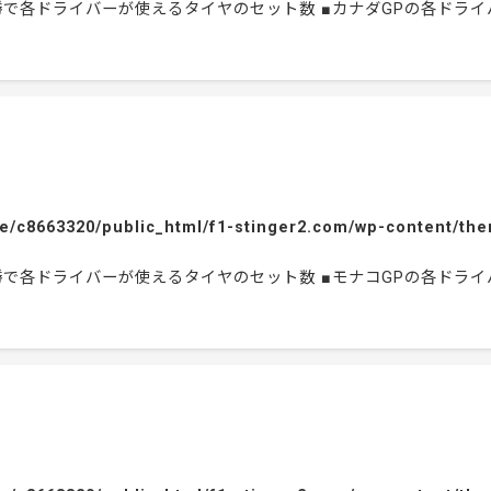
P決勝で各ドライバーが使えるタイヤのセット数 ■カナダGPの各ド
e/c8663320/public_html/f1-stinger2.com/wp-content/the
P決勝で各ドライバーが使えるタイヤのセット数 ■モナコGPの各ド