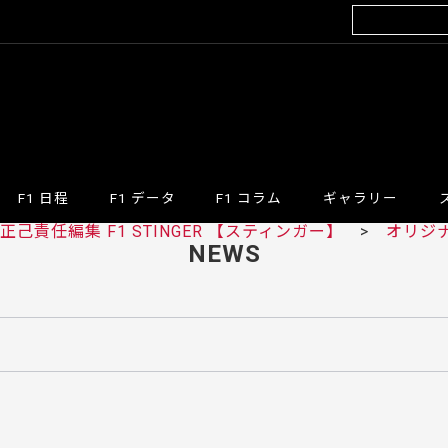
F1 日程
F1 データ
F1 コラム
ギャラリー
己責任編集 F1 STINGER 【スティンガー】
>
オリジ
NEWS