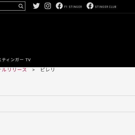
F1 STINGER
STINGER CLUB
スティンガー TV
ナルリリース
> ピレリ