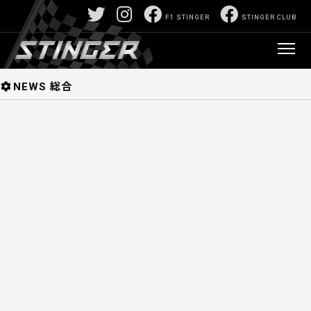
F1/モータースポーツ深堀サイト:山口正己責任編
F1 STINGER
STINGER CLUB
集 F1 STINGER 【スティンガー】
>
オリジナル
リリース
> 2018
NEWS
NEWS 総合