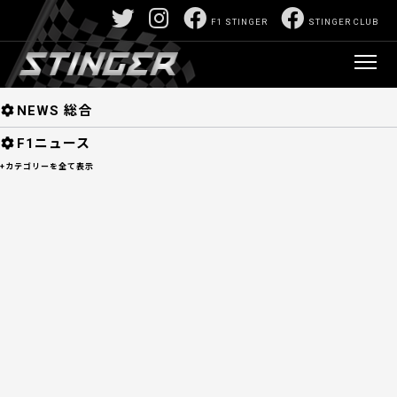
F1/モータースポーツ深堀サイト:山口正己責任編
F1 STINGER
STINGER CLUB
集 F1 STINGER 【スティンガー】
>
F1ニュー
ス
> ニュースの深層
NEWS
NEWS 総合
F1ニュース
+カテゴリーを全て表示