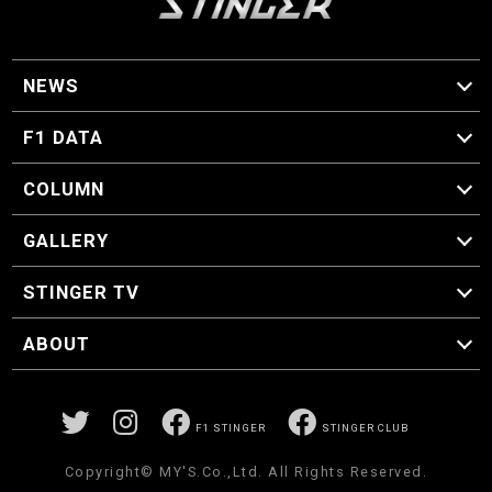
NEWS
F1 ニュース
F1 DATA
F1 日程
F1 データ
COLUMN
マイ・ワンダフル・サーキット
スクーデリア・一方通行
F1に燃え、ゴルフに泣く日々。
スティングくんの部屋
GALLERY
GALLERY
STINGER TV
STINGER TV
ABOUT
CONCEPT
運営事務局
プライバシーポリシー
お問い合わせ
F1 STINGER
STINGER CLUB
Copyright© MY'S.Co.,Ltd. All Rights Reserved.