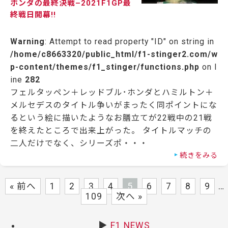
ホンダの最終決戦–2021F1GP最
終戦日開幕!!
Warning
: Attempt to read property "ID" on string in
/home/c8663320/public_html/f1-stinger2.com/w
p-content/themes/f1_stinger/functions.php
on l
ine
282
フェルタッペン＋レッドブル･ホンダとハミルトン＋
メルセデスのタイトル争いがまったく同ポイントにな
るという絵に描いたようなお膳立てが22戦中の21戦
を終えたところで出来上がった。 タイトルマッチの
二人だけでなく、シリーズポ・・・
続きをみる
« 前へ
1
2
3
4
5
6
7
8
9
…
109
次へ »
▶
F1 NEWS