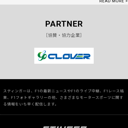
READ MORE >
PARTNER
［協賛・協力企業］
スティンガーは、F1の最新ニュースやF1のライブ中継、F1レース結
果、F1フォトギャラリーの他、さまざまなモータースポーツに関す
る情報をいち早く配信します。