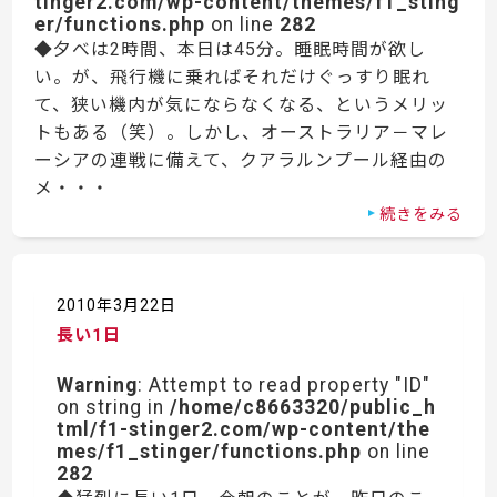
tinger2.com/wp-content/themes/f1_sting
er/functions.php
on line
282
◆夕べは2時間、本日は45分。睡眠時間が欲し
い。が、飛行機に乗ればそれだけぐっすり眠れ
て、狭い機内が気にならなくなる、というメリッ
トもある（笑）。しかし、オーストラリア－マレ
ーシアの連戦に備えて、クアラルンプール経由の
メ・・・
続きをみる
2010年3月22日
長い1日
Warning
: Attempt to read property "ID"
on string in
/home/c8663320/public_h
tml/f1-stinger2.com/wp-content/the
mes/f1_stinger/functions.php
on line
282