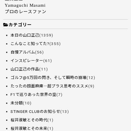
Yamaguchi Masami
プロのレースファン
カテゴリー
本日の山口正己
(1359)
こんなこと知ってた?
(355)
自慢アルバム
(56)
インスピレーター
(61)
山口正己の作品
(11)
ゴルフ@5万回の閃き、そして瞬時の崩壊
(12)
たったの顔面麻痺―超プラス思考のススメ
(9)
F1で巡りあった世界の空
(7)
未分類
(10)
STINGER CLUBのお知らせ
(13)
桜井淑敏とその時代
(1)
桜井淑敏とその未来
(1)