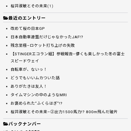
桜井淑敏とその未来
(1)
最近のエントリー
改めて桜の日本GP
日本自動車連盟だけじゃなかったJAF!?
残念至極–ロケット打ち上げの失敗
【STINGERエコラン組】参戦報告–儚くも楽しかった冬の富士
スピードウェイ
自転車が、ないっ！
どうでもいいムカついた話
ありがたきは友人！
タイムマシンの中のようなMRI
お褒められた“ふくらはぎ”!?
桜井淑敏とその未来–②出力1500馬力!? 800m飛んだ破片
バックナンバー