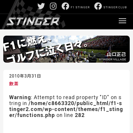
F1 STINGER
STINGER CLUB
2010年3月31日
飲茶
Warning
: Attempt to read property "ID" on s
tring in
/home/c8663320/public_html/f1-s
tinger2.com/wp-content/themes/f1_sting
er/functions.php
on line
282