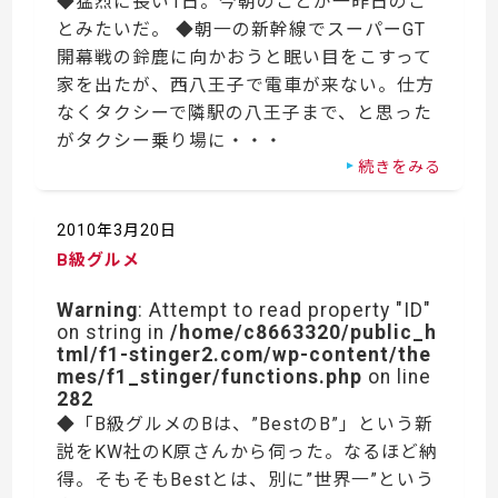
◆猛烈に長い1日。今朝のことが一昨日のこ
とみたいだ。 ◆朝一の新幹線でスーパーGT
開幕戦の鈴鹿に向かおうと眠い目をこすって
家を出たが、西八王子で電車が来ない。仕方
なくタクシーで隣駅の八王子まで、と思った
がタクシー乗り場に・・・
続きをみる
2010年3月20日
B級グルメ
Warning
: Attempt to read property "ID"
on string in
/home/c8663320/public_h
tml/f1-stinger2.com/wp-content/the
mes/f1_stinger/functions.php
on line
282
◆「B級グルメのBは、”BestのB”」という新
説をKW社のK原さんから伺った。なるほど納
得。そもそもBestとは、別に”世界一”という