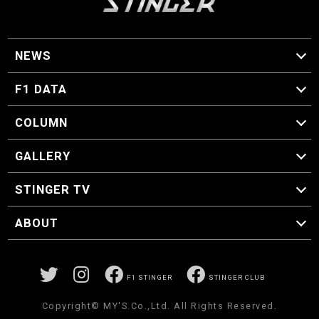
NEWS
F1 ニュース
F1 DATA
F1 日程
F1 データ
COLUMN
マイ・ワンダフル・サーキット
スクーデリア・一方通行
F1に燃え、ゴルフに泣く日々。
スティングくんの部屋
GALLERY
GALLERY
STINGER TV
STINGER TV
ABOUT
CONCEPT
運営事務局
プライバシーポリシー
お問い合わせ
F1 STINGER
STINGER CLUB
Copyright© MY'S.Co.,Ltd. All Rights Reserved.