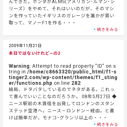
んできた。ホンダがALMS(アメリカン･ルマン･シ
リーズ）をやめて、それはいいのだが、そのマシ
ンを作っていたイギリスのガレージを誰かが買い
取って、マノーF1を作る・・・
続きをみる
2009年11月21日
本日ではないけれど—の2
Warning
: Attempt to read property "ID" on s
tring in
/home/c8663320/public_html/f1-s
tinger2.com/wp-content/themes/f1_sting
er/functions.php
on line
282
結局、ドタバタしているのでネタがある。これっ
て喜んでいいことなのだろうか。 08年5月27日 ◆
ニース駅前の木賃宿を出発してロンドンのスタン
ステッド空港へ。ニース－ロンドン－経由。と書
けば簡単だが、モナコ･グランリ以上の・・・
続きをみる