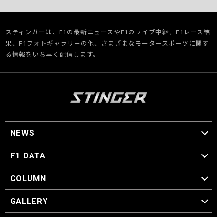
スティンガーは、F1の最新ニュースやF1のライブ中継、F1レース結
果、F1フォトギャラリーの他、さまざまなモータースポーツに関す
る情報をいち早く配信します。
NEWS
F1 ニュース
F1 DATA
F1 日程
F1 データ
COLUMN
マイ・ワンダフル・サーキット
スクーデリア・一方通行
F1に燃え、ゴルフに泣く日々。
スティングくんの部屋
GALLERY