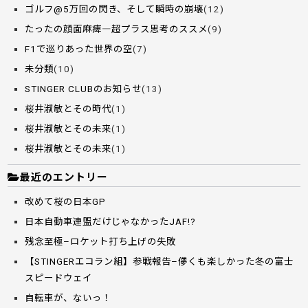
ゴルフ@5万回の閃き、そして瞬時の崩壊
(12)
たったの顔面麻痺―超プラス思考のススメ
(9)
F1で巡りあった世界の空
(7)
未分類
(10)
STINGER CLUBのお知らせ
(13)
桜井淑敏とその時代
(1)
桜井淑敏とその未来
(1)
桜井淑敏とその未来
(1)
最近のエントリー
改めて桜の日本GP
日本自動車連盟だけじゃなかったJAF!?
残念至極–ロケット打ち上げの失敗
【STINGERエコラン組】参戦報告–儚くも楽しかった冬の富士
スピードウェイ
自転車が、ないっ！