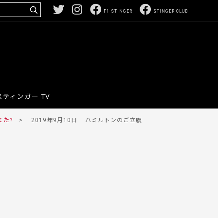
F1 STINGER
STINGER CLUB
スティンガー TV
てた?
>
2019年9月10日
ハミルトンのご立腹