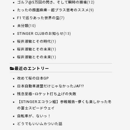
ゴルフ@5万回の閃き、そして瞬時の崩壊
(12)
たったの顔面麻痺―超プラス思考のススメ
(9)
F1で巡りあった世界の空
(7)
未分類
(10)
STINGER CLUBのお知らせ
(13)
桜井淑敏とその時代
(1)
桜井淑敏とその未来
(1)
桜井淑敏とその未来
(1)
最近のエントリー
改めて桜の日本GP
日本自動車連盟だけじゃなかったJAF!?
残念至極–ロケット打ち上げの失敗
【STINGERエコラン組】参戦報告–儚くも楽しかった冬
の富士スピードウェイ
自転車が、ないっ！
どうでもいいムカついた話