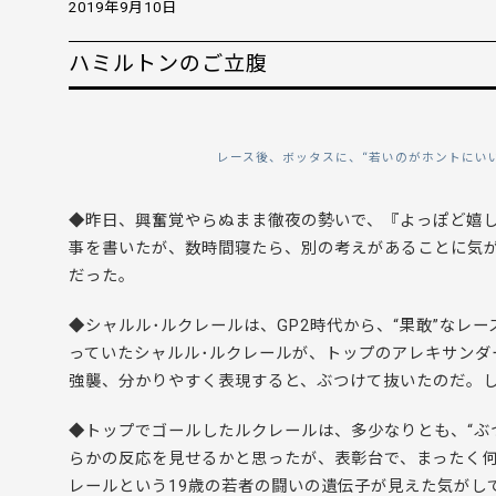
2019年9月10日
ハミルトンのご立腹
レース後、ボッタスに、“若いのがホントにいい
◆昨日、
興奮覚やらぬまま徹夜の勢いで、
『よっぽど嬉
事を書いたが、数時間寝たら、別の考えがあることに気
だった。
◆シャルル･ルクレールは、GP2時代から、“果敢”なレ
っていたシャルル･ルクレールが、トップのアレキサンダ
強襲、分かりやすく表現すると、ぶつけて抜いたのだ。
◆トップでゴールしたルクレールは、多少なりとも、“ぶ
らかの反応を見せるかと思ったが、表彰台で、まったく何
レールという19歳の若者の闘いの遺伝子が見えた気がし