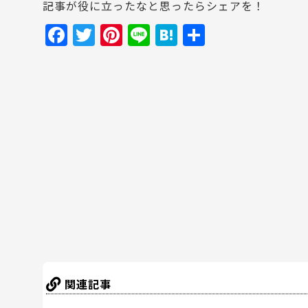
記事が役に立ったなと思ったらシェアを！
F
T
Pi
Li
H
共
a
w
nt
n
at
有
c
itt
er
e
e
e
er
e
n
b
st
a
o
o
k
関連記事