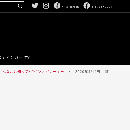
F1 STINGER
STINGER CLUB
スティンガー TV
こんなこと知ってた?
インスピレーター
>
2020年5月4日
精