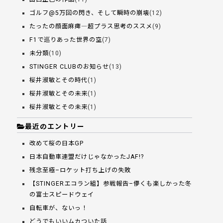
ゴルフ@5万回の閃き、そして瞬時の崩壊
(12)
たったの顔面麻痺―超プラス思考のススメ
(9)
F1で巡りあった世界の空
(7)
未分類
(10)
STINGER CLUBのお知らせ
(13)
桜井淑敏とその時代
(1)
桜井淑敏とその未来
(1)
桜井淑敏とその未来
(1)
最近のエントリー
改めて桜の日本GP
日本自動車連盟だけじゃなかったJAF!?
残念至極–ロケット打ち上げの失敗
【STINGERエコラン組】参戦報告–儚くも楽しかった冬
の富士スピードウェイ
自転車が、ないっ！
どうでもいいムカついた話