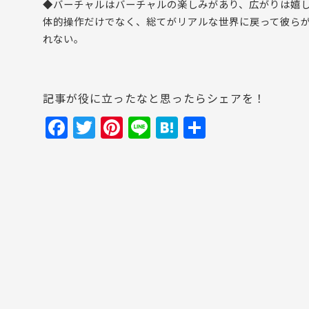
◆バーチャルはバーチャルの楽しみがあり、広がりは嬉
体的操作だけでなく、総てがリアルな世界に戻って彼ら
れない。
記事が役に立ったなと思ったらシェアを！
F
T
Pi
Li
H
共
a
w
nt
n
at
有
c
itt
er
e
e
e
er
e
n
b
st
a
o
o
k