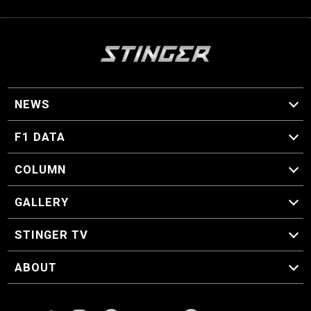
NEWS
F1 ニュース
F1 DATA
F1 日程
F1 データ
COLUMN
マイ・ワンダフル・サーキット
スクーデリア・一方通行
F1に燃え、ゴルフに泣く日々。
スティングくんの部屋
GALLERY
GALLERY
STINGER TV
STINGER TV
ABOUT
CONCEPT
運営事務局
プライバシーポリシー
お問い合わせ