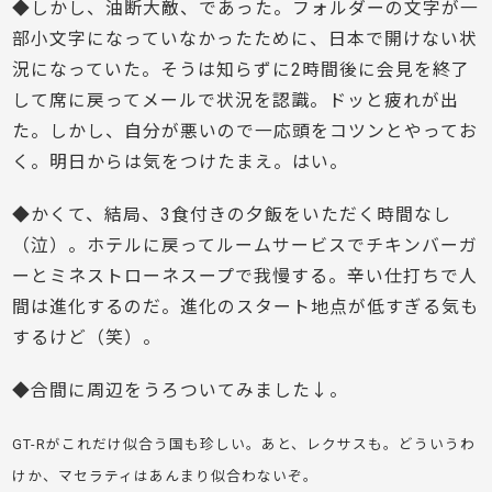
◆しかし、油断大敵、であった。フォルダーの文字が一
部小文字になっていなかったために、日本で開けない状
況になっていた。そうは知らずに2時間後に会見を終了
して席に戻ってメールで状況を認識。ドッと疲れが出
た。しかし、自分が悪いので一応頭をコツンとやってお
く。明日からは気をつけたまえ。はい。
◆かくて、結局、3食付きの夕飯をいただく時間なし
（泣）。ホテルに戻ってルームサービスでチキンバーガ
ーとミネストローネスープで我慢する。辛い仕打ちで人
間は進化するのだ。進化のスタート地点が低すぎる気も
するけど（笑）。
◆合間に周辺をうろついてみました↓。
GT-Rがこれだけ似合う国も珍しい。あと、レクサスも。どういうわ
けか、マセラティはあんまり似合わないぞ。