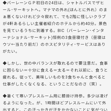
◆バーレーンＧＰ初日の24日は、シャトルバスでザヒ
ール･サーキットへ。マナマの外れ(ほんとに外れ）のま
ぁ悪くないけれど少々寂れて、でも2階に怪しいクラブ
が4軒あるらしい主催者紹介のホテルから約40分。景色
を見ているうちに到着する。BIC（バーレーン･インタ
ーナショナル･サーキット)恒例の3食昼寝付き（昼寝は
ウソ←当たり前だ）のホスピタリティ･サービスはあり
がたい。
◆しかし、世の中バランスが取れるので要注意だ。食事
に困らない＝十分に食える＝太る＝それ以前に、食うと
疲れる。従って、美味しいものを3食ちゃんと食べると
仕事がしたくなくなる、ということだなのさ（笑）。
◆暑くて寒いプレスルーム用に膝掛け持参。多少は凌げ
るようになった。が、1時間ほどプレスルームにいて外
出すると、この汗っかきが汗をかかないことに気がつい