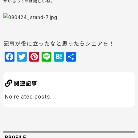
がいるってのは嬉しいね。
記事が役に立ったなと思ったらシェアを！
F
T
Pi
Li
H
共
a
w
nt
n
at
有
c
itt
er
e
e
e
er
e
n
関連記事
b
st
a
No related posts.
o
o
k
PROFILE