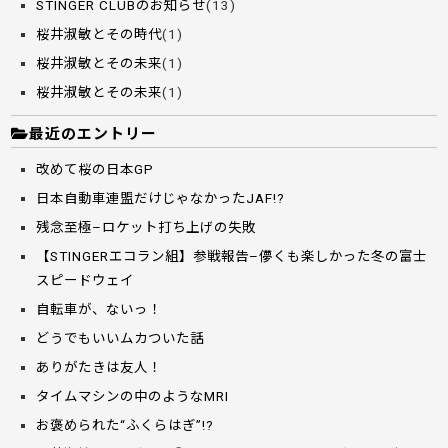
STINGER CLUBのお知らせ
(13)
桜井淑敏とその時代
(1)
桜井淑敏とその未来
(1)
桜井淑敏とその未来
(1)
最近のエントリー
改めて桜の日本GP
日本自動車連盟だけじゃなかったJAF!?
残念至極–ロケット打ち上げの失敗
【STINGERエコラン組】参戦報告–儚くも楽しかった冬の富士
スピードウェイ
自転車が、ないっ！
どうでもいいムカついた話
ありがたきは友人！
タイムマシンの中のようなMRI
お褒められた“ふくらはぎ”!?