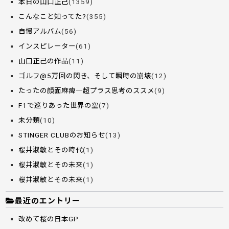
本日の山口正己
(1359)
こんなこと知ってた?
(355)
自慢アルバム
(56)
インスピレーター
(61)
山口正己の作品
(11)
ゴルフ@5万回の閃き、そして瞬時の崩壊
(12)
たったの顔面麻痺―超プラス思考のススメ
(9)
F1で巡りあった世界の空
(7)
未分類
(10)
STINGER CLUBのお知らせ
(13)
桜井淑敏とその時代
(1)
桜井淑敏とその未来
(1)
桜井淑敏とその未来
(1)
最近のエントリー
改めて桜の日本GP