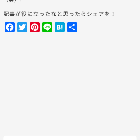
（笑）。
記事が役に立ったなと思ったらシェアを！
F
T
Pi
Li
H
共
a
w
nt
n
at
有
c
itt
er
e
e
e
er
e
n
b
st
a
o
o
k