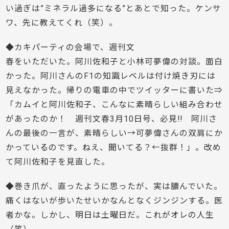
い過ぎは”ミネラル過多になる”とあとで知った。ケンサ
ワ、先に教えてくれ（笑）。
◆カキパーティの会場で、週刊文
春をいただいた。阿川佐和子と小林可夢偉の対談。面白
かった。阿川さんのF1の知識レベルは付け焼き刃には
見えなかった。帰りの電車の中でツイッターに書いた⇒
「カムイと阿川佐和子、こんなに素晴らしい組み合わせ
があったのか！ 週刊文春3月10日号、必見!! 阿川さ
んの最後の一言が、素晴らしい→可夢偉さんの双肩にか
かっているのです。ねえ、聞いてる？←抜群！」。改め
て阿川佐和子を見直した。
◆巻き爪が、直ったように思ったが、実は膿んでいた。
痛くはないが歩いたせいかなんとなくジンジンする。医
者かな。しかし、明日は土曜日だ。これがオレの人生