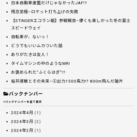
日本自動車連盟だけじゃなかったJAF!?
残念至極–ロケット打ち上げの失敗
【STINGERエコラン組】参戦報告–儚くも楽しかった冬の富士
スピードウェイ
自転車が、ないっ！
どうでもいいムカついた話
ありがたきは友人！
タイムマシンの中のようなMRI
お褒められた“ふくらはぎ”!?
桜井淑敏とその未来–②出力1500馬力!? 800m飛んだ破片
バックナンバー
+バックナンバーを全て表示
2024年4月
(1)
2024年3月
(2)
2024年2月
(1)