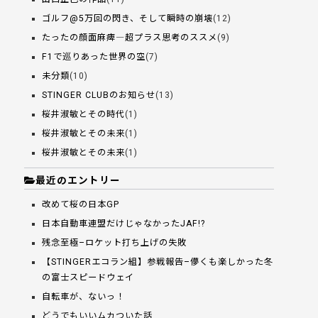
ゴルフ@5万回の閃き、そして瞬時の崩壊
(12)
たったの顔面麻痺―超プラス思考のススメ
(9)
F1で巡りあった世界の空
(7)
未分類
(10)
STINGER CLUBのお知らせ
(13)
桜井淑敏とその時代
(1)
桜井淑敏とその未来
(1)
桜井淑敏とその未来
(1)
最近のエントリー
改めて桜の日本GP
日本自動車連盟だけじゃなかったJAF!?
残念至極–ロケット打ち上げの失敗
【STINGERエコラン組】参戦報告–儚くも楽しかった冬
の富士スピードウェイ
自転車が、ないっ！
どうでもいいムカついた話