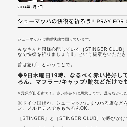
2014年1月7日
シューマッハの快復を祈ろう!! PRAY FOR S
シューマッハは昏睡状態で闘っています。
みなさんと同様心配している［STINGER CLU
なで快復を祈りましょう!!」という提案をいただき
善は急げ、ということで。
◆9日木曜日19時、なるべく赤い格好し
ろん、マフラー/キャップ/靴などだけで
※
元気が出る赤です。
赤い鉢巻きは用意します。足らなかっ
※ドイツ国旗か、シューマッハにまつわる旗など
ン、メルセ
デスでももちろんOK。
［STINGER］と［STINGER CLUB］で呼びか