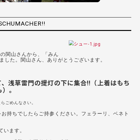
CHUMACHER!!
B］の関山さんから、「
みん
ました。関山さん、ありがとうございます。
て、浅草雷門の
提灯の下に集合!!（上着はもち
も）。
たらごめんなさい
。
をお持ち
でしたらご持参ください。フェラーリ、ベネト
けています。