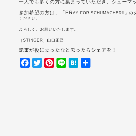
一人でも多くの方に集まっていただき、シューマ
参加希望の方は、「
PR
AY FOR SCHUMACHER!!
」のタ
ください。
よろしく、お願いいたします。
［STINGER］山口正己
記事が役に立ったなと思ったらシェアを！
F
T
Pi
Li
H
共
a
w
nt
n
at
有
c
itt
er
e
e
e
er
e
n
b
st
a
o
o
k