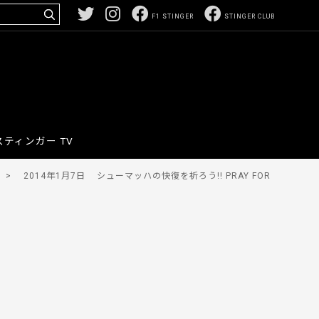
F1 STINGER
STINGER CLUB
スティンガー TV
>
2014年1月7日
シューマッハの快復を祈ろう!! PRAY FOR