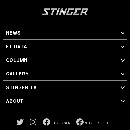
NEWS
F1 ニュース
F1 DATA
F1 日程
F1 データ
COLUMN
マイ・ワンダフル・サーキット
スクーデリア・一方通行
F1に燃え、ゴルフに泣く日々。
スティングくんの部屋
GALLERY
GALLERY
STINGER TV
STINGER TV
ABOUT
CONCEPT
運営事務局
プライバシーポリシー
お問い合わせ
F1 STINGER
STINGER CLUB