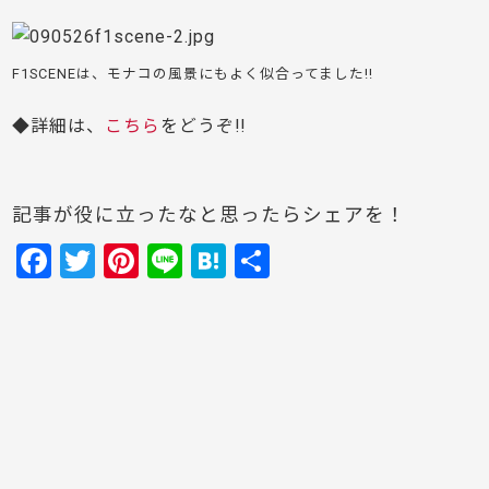
F1SCENEは、モナコの風景にもよく似合ってました!!
◆詳細は、
こちら
をどうぞ!!
記事が役に立ったなと思ったらシェアを！
F
T
Pi
Li
H
共
a
w
nt
n
at
有
c
itt
er
e
e
e
er
e
n
b
st
a
o
o