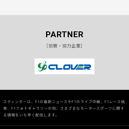
PARTNER
［協賛・協力企業］
スティンガーは、F1の最新ニュースやF1のライブ中継、F1レース結
果、F1フォトギャラリーの他、さまざまなモータースポーツに関す
る情報をいち早く配信します。