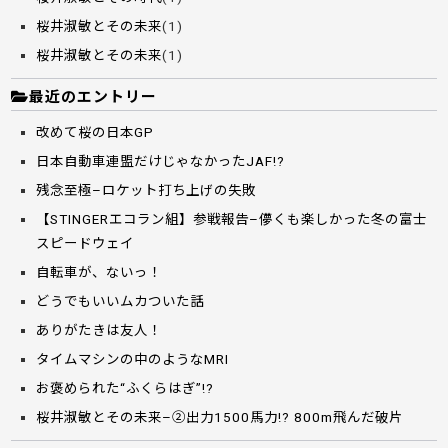
桜井淑敏とその未来
(1)
桜井淑敏とその未来
(1)
最近のエントリー
改めて桜の日本GP
日本自動車連盟だけじゃなかったJAF!?
残念至極–ロケット打ち上げの失敗
【STINGERエコラン組】参戦報告–儚くも楽しかった冬の富士
スピードウェイ
自転車が、ないっ！
どうでもいいムカついた話
ありがたきは友人！
タイムマシンの中のようなMRI
お褒められた“ふくらはぎ”!?
桜井淑敏とその未来–②出力1500馬力!? 800m飛んだ破片