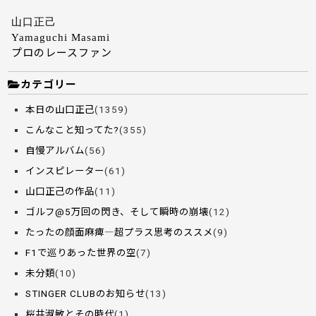
山口正己
Yamaguchi Masami
プロのレースファン
カテゴリー
本日の山口正己
(1359)
こんなこと知ってた?
(355)
自慢アルバム
(56)
インスピレーター
(61)
山口正己の作品
(11)
ゴルフ@5万回の閃き、そして瞬時の崩壊
(12)
たったの顔面麻痺―超プラス思考のススメ
(9)
F1で巡りあった世界の空
(7)
未分類
(10)
STINGER CLUBのお知らせ
(13)
桜井淑敏とその時代
(1)