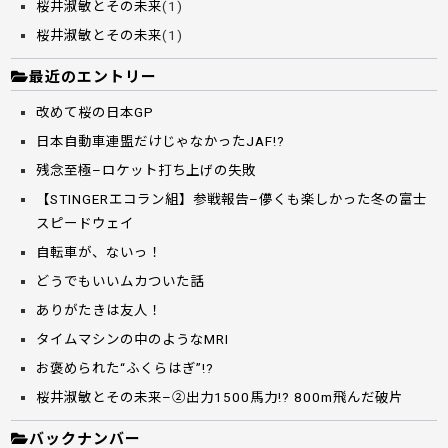
桜井淑敏とその未来
(1)
桜井淑敏とその未来
(1)
最近のエントリー
改めて桜の日本GP
日本自動車連盟だけじゃなかったJAF!?
残念至極–ロケット打ち上げの失敗
【STINGERエコラン組】参戦報告–儚くも楽しかった冬の富士
スピードウェイ
自転車が、ないっ！
どうでもいいムカついた話
ありがたきは友人！
タイムマシンの中のようなMRI
お褒められた“ふくらはぎ”!?
桜井淑敏とその未来–②出力1500馬力!? 800m飛んだ破片
バックナンバー