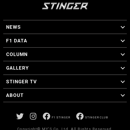
NEWS
F1 ニュース
F1 DATA
F1 日程
F1 データ
COLUMN
マイ・ワンダフル・サーキット
スクーデリア・一方通行
F1に燃え、ゴルフに泣く日々。
スティングくんの部屋
GALLERY
GALLERY
STINGER TV
STINGER TV
ABOUT
CONCEPT
運営事務局
プライバシーポリシー
お問い合わせ
F1 STINGER
STINGER CLUB
Copyright© MY'S.Co.,Ltd. All Rights Reserved.