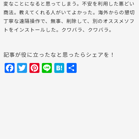
変なことになると思ってしまう。不安を利用した悪どい
商法。教えてくれる人がいてよかった。海外からの懇切
丁寧な遠隔操作で、無事、削除して、別のオススメソフ
トをインストールした。クワバラ、クワバラ。
記事が役に立ったなと思ったらシェアを！
F
T
Pi
Li
H
共
a
w
nt
n
at
有
c
itt
er
e
e
e
er
e
n
b
st
a
o
o
k