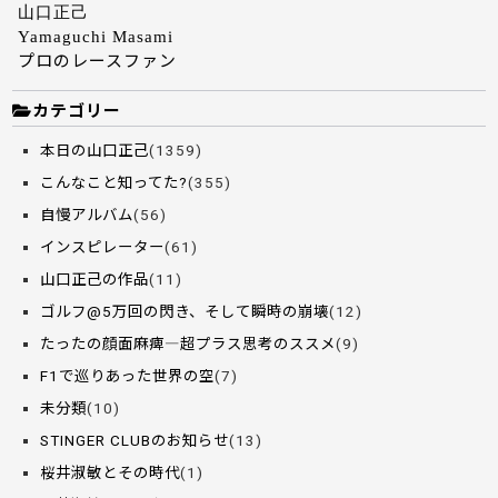
山口正己
Yamaguchi Masami
プロのレースファン
カテゴリー
本日の山口正己
(1359)
こんなこと知ってた?
(355)
自慢アルバム
(56)
インスピレーター
(61)
山口正己の作品
(11)
ゴルフ@5万回の閃き、そして瞬時の崩壊
(12)
たったの顔面麻痺―超プラス思考のススメ
(9)
F1で巡りあった世界の空
(7)
未分類
(10)
STINGER CLUBのお知らせ
(13)
桜井淑敏とその時代
(1)