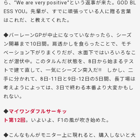
ら、”We are very positive”という返事が来た。GOD BL
ESS YOU。先輩が、すでに頑張っている人に贈る言葉
はこれだ、と教えてくれた。
◆バーレーンGPが中止になっていなかったら、シーズ
ン開幕まで10日間。肩透かしを食らったことで、モチ
ベーション下がりまくりだが、水面下ではいろいろなこ
とが潜伏中。このタルんだ状態を、8日から始まるテス
トで建て直して、一気にシーズン突入だ!! しかし、二
手に分かれて、8日-11日と9日-12日の5日間、長丁場は
考えようによっては、3日で終わる本番より大変かもし
れない。
◆
マイワンダフルサーキッ
ト第12回
。いよいよ、F1の風が吹き始めた。
◆こんなもんがモニター上に現れると、購入しないと大