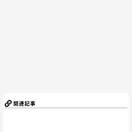
a
w
nt
n
at
有
c
itt
er
e
e
e
er
e
n
b
st
a
o
o
k
関連記事