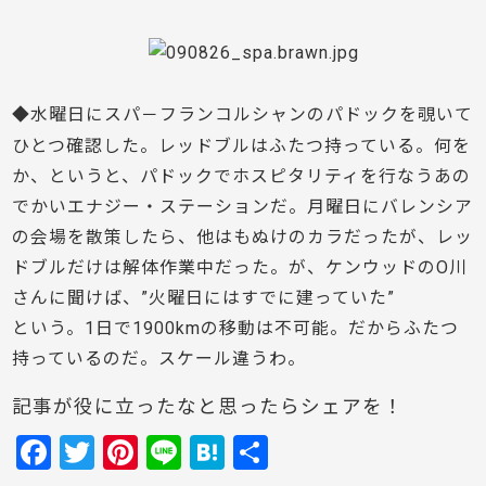
◆
水曜日にスパ－フランコルシャンのパドックを覗いて
ひとつ確認した。レッドブルはふたつ持っている。何を
か、というと、パドックでホスピタリティを行なうあの
でかいエナジー・ステーションだ。月曜日にバレンシア
の会場を散策したら、他はもぬけのカラだったが、レッ
ドブルだけは解体作業中だった。が、ケンウッドのO川
さんに聞けば、”火曜日にはすでに建っていた”
という。1日で1900kmの移動は不可能。だからふたつ
持っているのだ。スケール違うわ。
記事が役に立ったなと思ったらシェアを！
F
T
Pi
Li
H
共