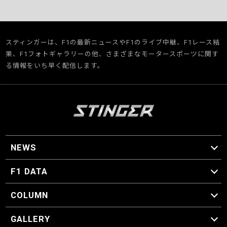
スティンガーは、F1の最新ニュースやF1のライブ中継、F1レース結
果、F1フォトギャラリーの他、さまざまなモータースポーツに関す
る情報をいち早く配信します。
NEWS
F1 ニュース
F1 DATA
F1 日程
F1 データ
COLUMN
マイ・ワンダフル・サーキット
スクーデリア・一方通行
F1に燃え、ゴルフに泣く日々。
スティングくんの部屋
GALLERY