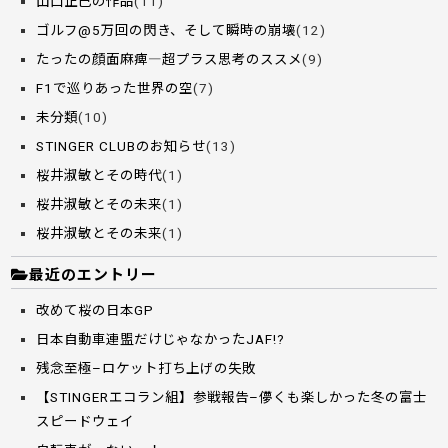
山口正己の作品
(11)
ゴルフ@5万回の閃き、そして瞬時の崩壊
(12)
たったの顔面麻痺―超プラス思考のススメ
(9)
F1で巡りあった世界の空
(7)
未分類
(10)
STINGER CLUBのお知らせ
(13)
桜井淑敏とその時代
(1)
桜井淑敏とその未来
(1)
桜井淑敏とその未来
(1)
最近のエントリー
改めて桜の日本GP
日本自動車連盟だけじゃなかったJAF!?
残念至極–ロケット打ち上げの失敗
【STINGERエコラン組】参戦報告–儚くも楽しかった冬の富士
スピードウェイ