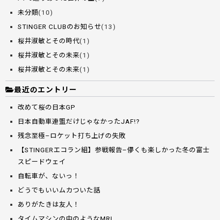
未分類
(10)
STINGER CLUBのお知らせ
(13)
桜井淑敏とその時代
(1)
桜井淑敏とその未来
(1)
桜井淑敏とその未来
(1)
最近のエントリー
改めて桜の日本GP
日本自動車連盟だけじゃなかったJAF!?
残念至極–ロケット打ち上げの失敗
【STINGERエコラン組】参戦報告–儚くも楽しかった冬の富士
スピードウェイ
自転車が、ないっ！
どうでもいいムカついた話
ありがたきは友人！
タイムマシンの中のようなMRI