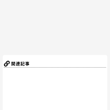
b
st
a
o
o
k
関連記事