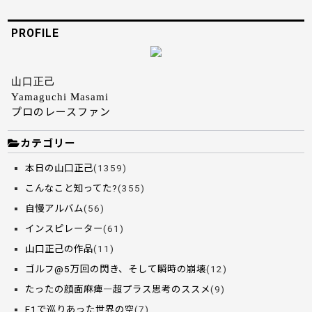
PROFILE
山口正己
Yamaguchi Masami
プロのレースファン
カテゴリー
本日の山口正己
(1359)
こんなこと知ってた?
(355)
自慢アルバム
(56)
インスピレーター
(61)
山口正己の作品
(11)
ゴルフ@5万回の閃き、そして瞬時の崩壊
(12)
たったの顔面麻痺―超プラス思考のススメ
(9)
F1で巡りあった世界の空
(7)