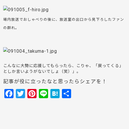
場内放送でおしゃべりの後に、放送室の出口から見下ろしたファン
の群れ。
こんなに大勢に応援してもらったら、こりゃ、「戻ってくる」
としか言いようがないでしょ（笑）」。
記事が役に立ったなと思ったらシェアを！
F
T
Pi
Li
H
共
a
w
nt
n
at
有
c
itt
er
e
e
e
er
e
n