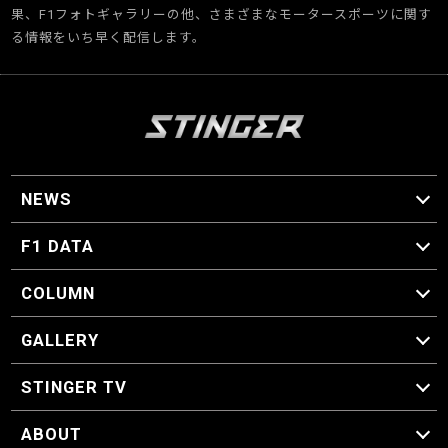
果、F1フォトギャラリーの他、さまざまなモータースポーツに関す
る情報をいち早く配信します。
NEWS
F1 ニュース
F1 DATA
F1 日程
F1 データ
COLUMN
マイ・ワンダフル・サーキット
スクーデリア・一方通行
F1に燃え、ゴルフに泣く日々。
スティングくんの部屋
GALLERY
GALLERY
STINGER TV
STINGER TV
ABOUT