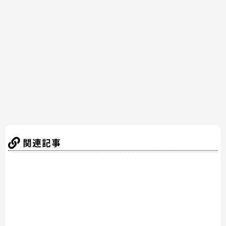
b
st
a
o
o
k
関連記事