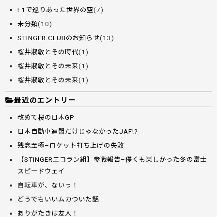
F1で巡りあった世界の空
(7)
未分類
(10)
STINGER CLUBのお知らせ
(13)
桜井淑敏とその時代
(1)
桜井淑敏とその未来
(1)
桜井淑敏とその未来
(1)
最近のエントリー
改めて桜の日本GP
日本自動車連盟だけじゃなかったJAF!?
残念至極–ロケット打ち上げの失敗
【STINGERエコラン組】参戦報告–儚くも楽しかった冬の富士
スピードウェイ
自転車が、ないっ！
どうでもいいムカついた話
ありがたきは友人！