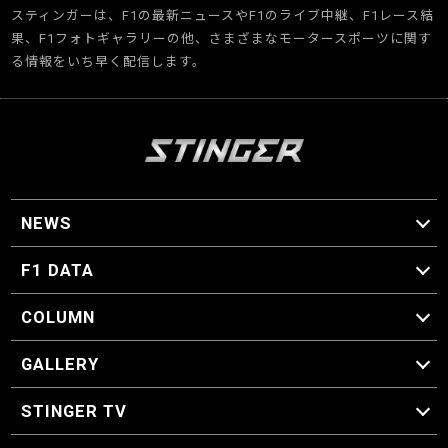
スティンガーは、F1の最新ニュースやF1のライブ中継、F1レース結
果、F1フォトギャラリーの他、さまざまなモータースポーツに関す
る情報をいち早く配信します。
NEWS
F1 ニュース
F1 DATA
F1 日程
F1 データ
COLUMN
マイ・ワンダフル・サーキット
スクーデリア・一方通行
F1に燃え、ゴルフに泣く日々。
スティングくんの部屋
GALLERY
GALLERY
STINGER TV