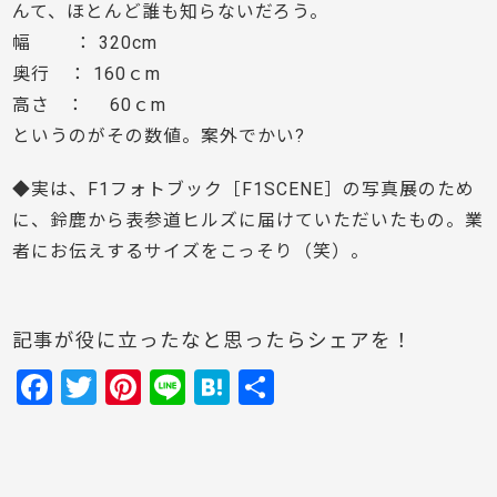
んて、ほとんど誰も知らないだろう。
幅 ： 320cm
奥行 ： 160ｃm
高さ ： 60ｃm
というのがその数値。案外でかい?
◆実は、F1フォトブック［F1SCENE］の写真展のため
に、鈴鹿から表参道ヒルズに届けていただいたもの。業
者にお伝えするサイズをこっそり（笑）。
記事が役に立ったなと思ったらシェアを！
F
T
Pi
Li
H
共
a
w
nt
n
at
有
c
itt
er
e
e
e
er
e
n