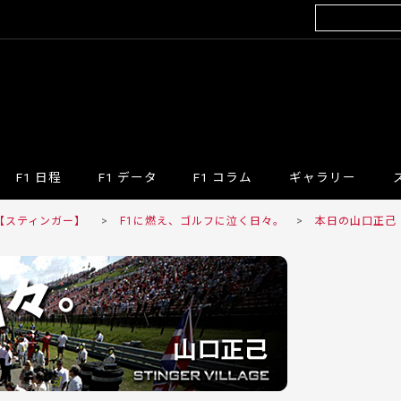
F1 日程
F1 データ
F1 コラム
ギャラリー
R 【スティンガー】
>
F1に燃え、ゴルフに泣く日々。
>
本日の山口正己