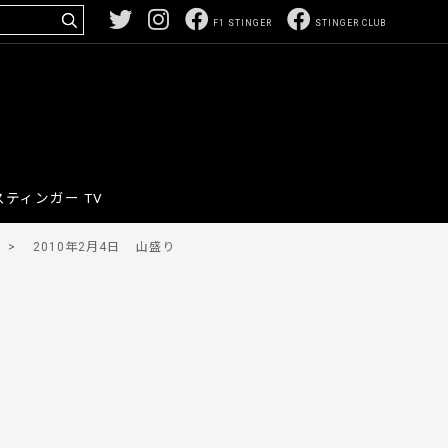
F1 STINGER
STINGER CLUB
スティンガー TV
>
2010年2月4日
山盛り