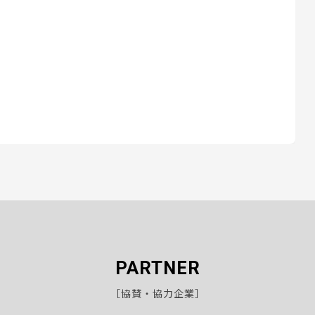
PARTNER
［協賛・協力企業］