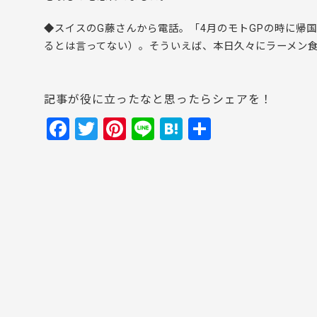
◆スイスのG藤さんから電話。「4月のモトGPの時に帰
るとは言ってない）。そういえば、本日久々にラーメン
記事が役に立ったなと思ったらシェアを！
F
T
Pi
Li
H
共
a
w
nt
n
at
有
c
itt
er
e
e
e
er
e
n
b
st
a
o
o
k