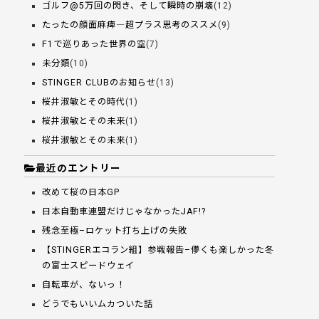
ゴルフ@5万回の閃き、そして瞬時の崩壊
(12)
たったの顔面麻痺―超プラス思考のススメ
(9)
F1で巡りあった世界の空
(7)
未分類
(10)
STINGER CLUBのお知らせ
(13)
桜井淑敏とその時代
(1)
桜井淑敏とその未来
(1)
桜井淑敏とその未来
(1)
最近のエントリー
改めて桜の日本GP
日本自動車連盟だけじゃなかったJAF!?
残念至極–ロケット打ち上げの失敗
【STINGERエコラン組】参戦報告–儚くも楽しかった冬
の富士スピードウェイ
自転車が、ないっ！
どうでもいいムカついた話