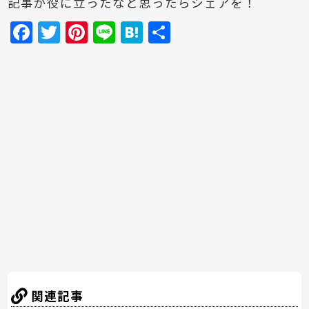
記事が役に立ったなと思ったらシェアを！
F
T
Pi
Li
H
共
a
w
nt
n
at
有
c
itt
er
e
e
e
er
e
n
b
st
a
o
o
k
関連記事