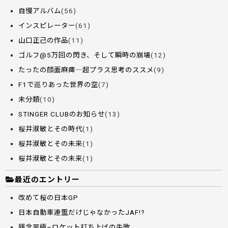
自慢アルバム
(56)
インスピレーター
(61)
山口正己の作品
(11)
ゴルフ@5万回の閃き、そして瞬時の崩壊
(12)
たったの顔面麻痺―超プラス思考のススメ
(9)
F1で巡りあった世界の空
(7)
未分類
(10)
STINGER CLUBのお知らせ
(13)
桜井淑敏とその時代
(1)
桜井淑敏とその未来
(1)
桜井淑敏とその未来
(1)
最近のエントリー
改めて桜の日本GP
日本自動車連盟だけじゃなかったJAF!?
残念至極–ロケット打ち上げの失敗