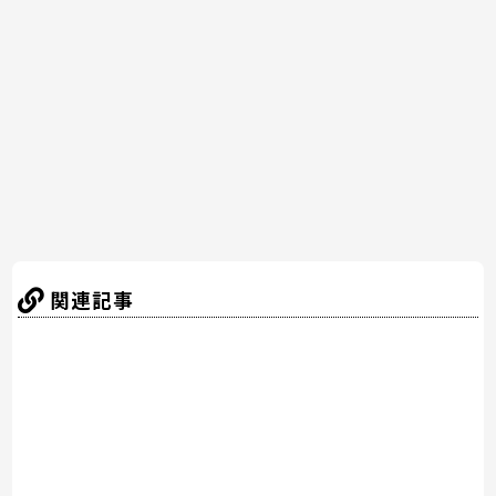
b
st
a
o
o
k
関連記事