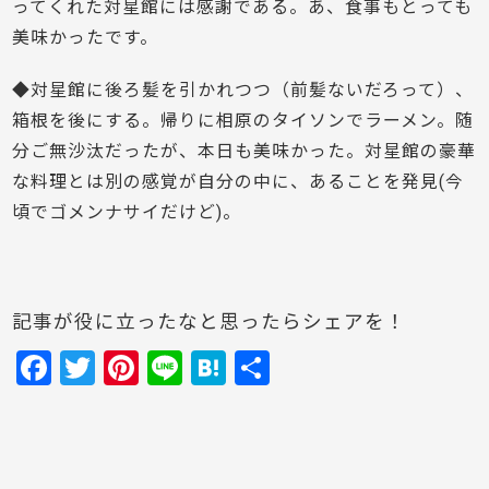
ってくれた対星館には感謝である。あ、食事もとっても
美味かったです。
◆対星館に後ろ髪を引かれつつ（前髪ないだろって）、
箱根を後にする。帰りに相原のタイソンでラーメン。随
分ご無沙汰だったが、本日も美味かった。対星館の豪華
な料理とは別の感覚が自分の中に、あることを発見(今
頃でゴメンナサイだけど)。
記事が役に立ったなと思ったらシェアを！
F
T
Pi
Li
H
共
a
w
nt
n
at
有
c
itt
er
e
e
e
er
e
n