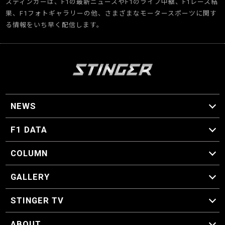
スティンガーは、F1の最新ニュースやF1のライブ中継、F1レース結
果、F1フォトギャラリーの他、さまざまなモータースポーツに関す
る情報をいち早く配信します。
NEWS
F1 ニュース
F1 DATA
F1 日程
F1 データ
COLUMN
マイ・ワンダフル・サーキット
スクーデリア・一方通行
F1に燃え、ゴルフに泣く日々。
スティングくんの部屋
GALLERY
GALLERY
STINGER TV
STINGER TV
ABOUT