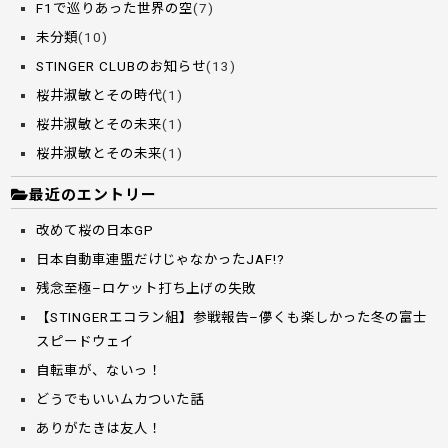
F1で巡りあった世界の空
(7)
未分類
(10)
STINGER CLUBのお知らせ
(13)
桜井淑敏とその時代
(1)
桜井淑敏とその未来
(1)
桜井淑敏とその未来
(1)
最近のエントリー
改めて桜の日本GP
日本自動車連盟だけじゃなかったJAF!?
残念至極–ロケット打ち上げの失敗
【STINGERエコラン組】参戦報告–儚くも楽しかった冬の富士
スピードウェイ
自転車が、ないっ！
どうでもいいムカついた話
ありがたきは友人！