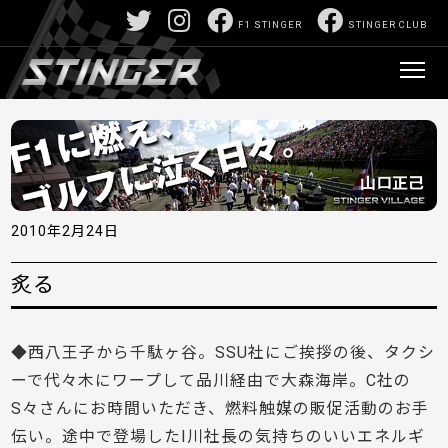
F1 STINGER
STINGER CLUB
2010年2月24日
炙る
◆西八王子から千駄ヶ谷。SSU社にご挨拶の後、タクシ
ーで代々木にワープして品川経由で大森海岸。C社の
S々さんにお時間いただき、燃料触媒の販促活動のお手
伝い。途中で登場したI川社長の気持ちのいいエネルギ