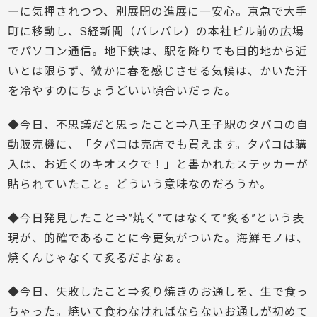
ーに気押されつつ、別展開の進展に一安心。京急で大手
町に移動し、S経新聞（バレバレ）の本社ビル前の広場
でパソコン通信。地下鉄は、駅を降りても目的地から近
いとは限らず、微かに春を感じさせる気候は、かいた汗
を冷やすのにちょうどいい頃合いだった。
◆今日、不思議だと思ったこと⇒八王子駅のタバコの自
動販売機に、「タバコは売店でも買えます。タバコは購
入は、お近くのキオスクで！」と書かれたステッカーが
貼られていたこと。どういう意味なのだろうか。
◆今日発見したこと⇒”焼く”てはなくて”炙る”という表
現が、的確であることに今更気がついた。海鮮モノは、
焼くんじゃなくて炙るだよなぁ。
◆今日、失敗したこと⇒炙り焼きのお通しを、生で食っ
ちゃった。焼いて食わなければならないお通しが初めて