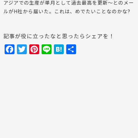
アジアでの生産が単月として過去最高を更新～とのメー
ルがH社から届いた。これは、めでたいことなのかな?
記事が役に立ったなと思ったらシェアを！
F
T
Pi
Li
H
共
a
w
nt
n
at
有
c
itt
er
e
e
e
er
e
n
b
st
a
o
o
k