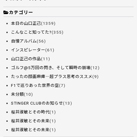
カテゴリー
本日の山口正己
(1359)
こんなこと知ってた?
(355)
自慢アルバム
(56)
インスピレーター
(61)
山口正己の作品
(11)
ゴルフ@5万回の閃き、そして瞬時の崩壊
(12)
たったの顔面麻痺―超プラス思考のススメ
(9)
F1で巡りあった世界の空
(7)
未分類
(10)
STINGER CLUBのお知らせ
(13)
桜井淑敏とその時代
(1)
桜井淑敏とその未来
(1)
桜井淑敏とその未来
(1)