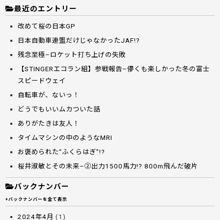
最近のエントリー
改めて桜の日本GP
日本自動車連盟だけじゃなかったJAF!?
残念至極–ロケット打ち上げの失敗
【STINGERエコラン組】参戦報告–儚くも楽しかった冬の富士
スピードウェイ
自転車が、ないっ！
どうでもいいムカついた話
ありがたきは友人！
タイムマシンの中のようなMRI
お褒められた“ふくらはぎ”!?
桜井淑敏とその未来–②出力1500馬力!? 800m飛んだ破片
バックナンバー
+バックナンバーを全て表示
2024年4月
(1)