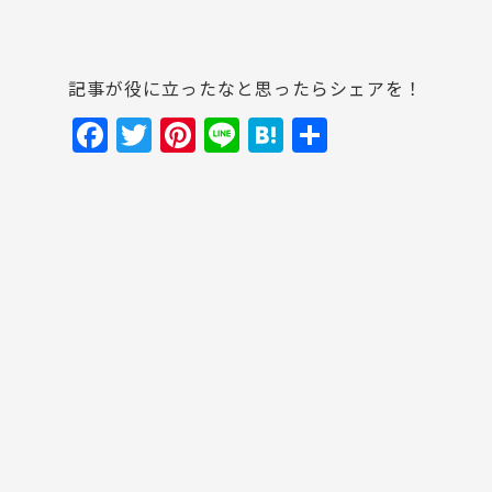
記事が役に立ったなと思ったらシェアを！
F
T
Pi
Li
H
共
a
w
nt
n
at
有
c
itt
er
e
e
e
er
e
n
b
st
a
o
o
k