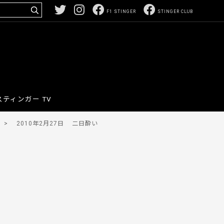
F1 STINGER
STINGER CLUB
スティンガー TV
>
2010年2月27日
二日酔い