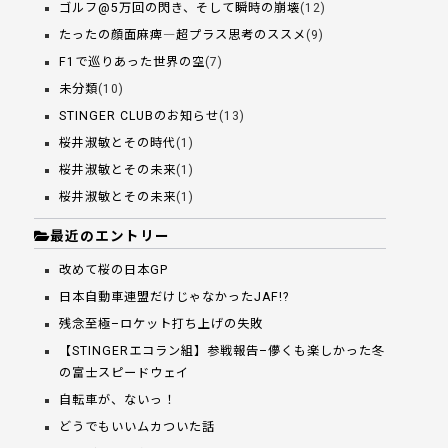
ゴルフ@5万回の閃き、そして瞬時の崩壊
(12)
たったの顔面麻痺―超プラス思考のススメ
(9)
F1で巡りあった世界の空
(7)
未分類
(10)
STINGER CLUBのお知らせ
(13)
桜井淑敏とその時代
(1)
桜井淑敏とその未来
(1)
桜井淑敏とその未来
(1)
最近のエントリー
改めて桜の日本GP
日本自動車連盟だけじゃなかったJAF!?
残念至極–ロケット打ち上げの失敗
【STINGERエコラン組】参戦報告–儚くも楽しかった冬
の富士スピードウェイ
自転車が、ないっ！
どうでもいいムカついた話