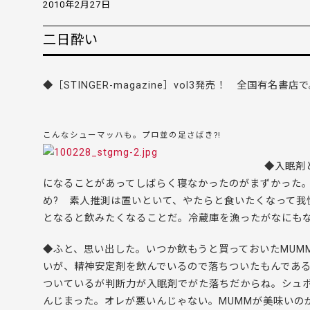
2010年2月27日
二日酔い
◆［STINGER-magazine］vol3発売！ 全国有名書
こんなシューマッハも。プロ並の足さばき?!
◆入眠剤
になることがあってしばらく寝なかったのがまずかった
め? 素人推測は置いといて、やたらと食いたくなって我
となると飲みたくなることだ。冷蔵庫を漁ったがなにも
◆ふと、思い出した。いつか飲もうと買っておいたMUM
いが、精神安定剤を飲んでいるので落ちついたもんである
ついているが判断力が入眠剤でがた落ちだからね。シュ
んじまった。オレが悪いんじゃない。MUMMが美味いの