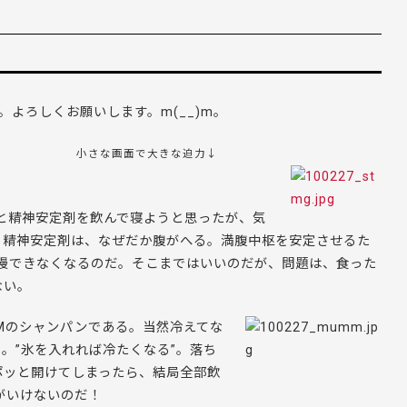
店で。よろしくお願いします。m(__)m。
小さな画面で大きな迫力↓
と精神安定剤を飲んで寝ようと思ったが、気
。精神安定剤は、なぜだか腹がへる。満腹中枢を安定させるた
慢できなくなるのだ。そこまではいいのだが、問題は、食った
ない。
Mのシャンパンである。当然冷えてな
。”氷を入れれば冷たくなる”。落ち
ポッと開けてしまったら、結局全部飲
がいけないのだ！