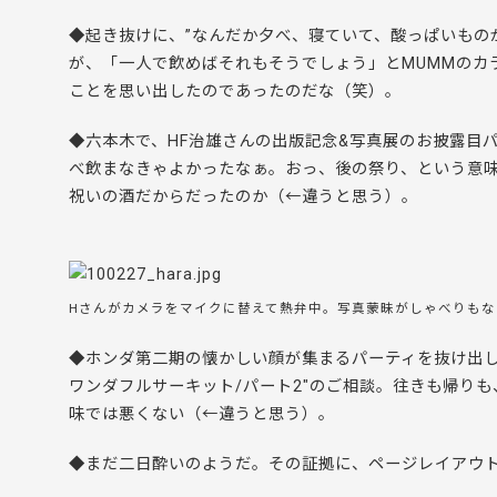
◆起き抜けに、”なんだか夕べ、寝ていて、酸っぱいもの
が、「一人で飲めばそれもそうでしょう」とMUMMのカ
ことを思い出したのであったのだな（笑）。
◆六本木で、HF治雄さんの出版記念&写真展のお披露目
べ飲まなきゃよかったなぁ。おっ、後の祭り、という意味
祝いの酒だからだったのか（←違うと思う）。
Hさんがカメラをマイクに替えて熱弁中。写真蒙昧がしゃべりもな
◆ホンダ第二期の懐かしい顔が集まるパーティを抜け出し
ワンダフルサーキット/パート2″のご相談。往きも帰り
味では悪くない（←違うと思う）。
◆まだ二日酔いのようだ。その証拠に、ページレイアウ