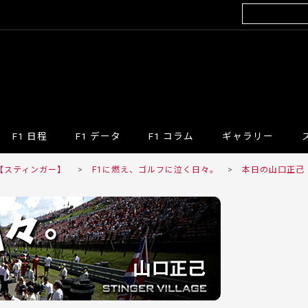
F1 日程
F1 データ
F1 コラム
ギャラリー
R 【スティンガー】
>
F1に燃え、ゴルフに泣く日々。
>
本日の山口正己