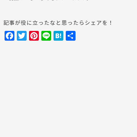
記事が役に立ったなと思ったらシェアを！
F
T
Pi
Li
H
共
a
w
nt
n
at
有
c
itt
er
e
e
e
er
e
n
b
st
a
o
o
k