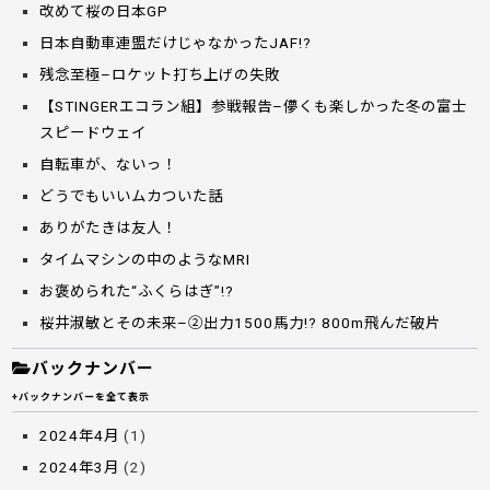
改めて桜の日本GP
日本自動車連盟だけじゃなかったJAF!?
残念至極–ロケット打ち上げの失敗
【STINGERエコラン組】参戦報告–儚くも楽しかった冬の富士
スピードウェイ
自転車が、ないっ！
どうでもいいムカついた話
ありがたきは友人！
タイムマシンの中のようなMRI
お褒められた“ふくらはぎ”!?
桜井淑敏とその未来–②出力1500馬力!? 800m飛んだ破片
バックナンバー
+バックナンバーを全て表示
2024年4月
(1)
2024年3月
(2)