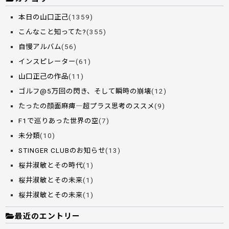
本日の山口正己
(1359)
こんなこと知ってた?
(355)
自慢アルバム
(56)
インスピレーター
(61)
山口正己の作品
(11)
ゴルフ@5万回の閃き、そして瞬時の崩壊
(12)
たったの顔面麻痺―超プラス思考のススメ
(9)
F1で巡りあった世界の空
(7)
未分類
(10)
STINGER CLUBのお知らせ
(13)
桜井淑敏とその時代
(1)
桜井淑敏とその未来
(1)
桜井淑敏とその未来
(1)
最近のエントリー