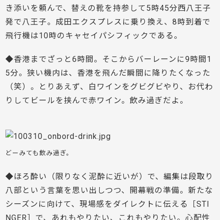
き添いを頼んで、替えの靴を持参して5時45分西八王子
発で八王子。成田エクスプレスに乗り換え、8時到着で
飛行機は10時のキャセイパシフィックである。
◆香港までざっと6時間。そこからバーレーンに9時間1
5分。狭い機内は、香港を飛んだ瞬間に降りたくなった
（笑）。とりあえず、白ワインをグビグビやり、お代わ
りしてビールを挟んで赤ワイン。飲み過ぎだよ。
どーみても飲み過ぎ。
◆ほろ酔い（限りなく泥酔に近いが）で、編集は段取り
八部という言葉を思い出しつつ、開幕戦の準備。新たな
シーズンに向けて、現場感をダイレクトに伝える［STI
NGER］で、あれもやりたい、これもやりたい。心配性