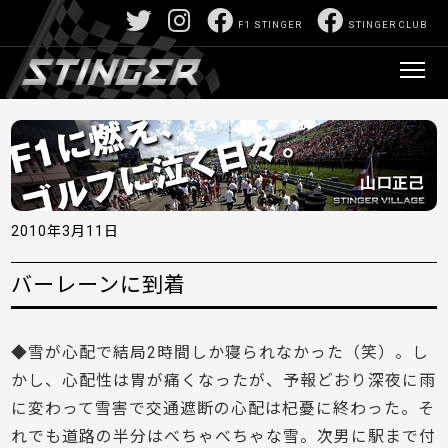
F1 STINGER
STINGER CLUB
2010年3月11日
バーレーンに到着
◆雪が心配で結局2時間しか寝られなかった（笑）。し
かし、心配性は胃が痛くなったが、予報どおり深夜に雨
に変わって雪害で交通遮断の心配は杞憂に終わった。そ
れでも道路の半分はべちゃべちゃな雪。次男に駅まで付