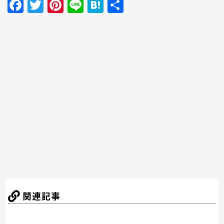
F
T
Pi
Li
H
共
a
w
nt
n
at
有
c
itt
er
e
e
e
er
e
n
b
st
a
o
o
k
関連記事