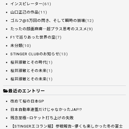
インスピレーター
(61)
山口正己の作品
(11)
ゴルフ@5万回の閃き、そして瞬時の崩壊
(12)
たったの顔面麻痺―超プラス思考のススメ
(9)
F1で巡りあった世界の空
(7)
未分類
(10)
STINGER CLUBのお知らせ
(13)
桜井淑敏とその時代
(1)
桜井淑敏とその未来
(1)
桜井淑敏とその未来
(1)
最近のエントリー
改めて桜の日本GP
日本自動車連盟だけじゃなかったJAF!?
残念至極–ロケット打ち上げの失敗
【STINGERエコラン組】参戦報告–儚くも楽しかった冬の富士