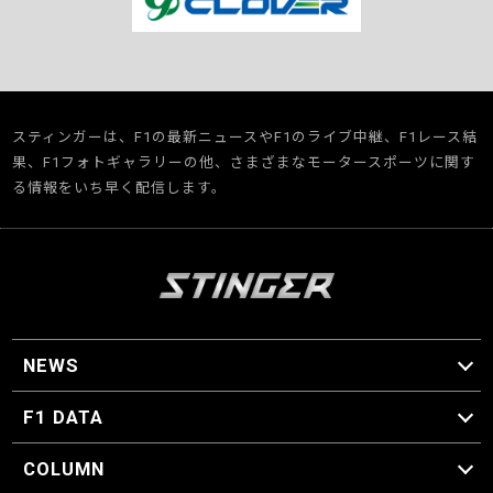
スティンガーは、F1の最新ニュースやF1のライブ中継、F1レース結
果、F1フォトギャラリーの他、さまざまなモータースポーツに関す
る情報をいち早く配信します。
NEWS
F1 ニュース
F1 DATA
F1 日程
F1 データ
COLUMN