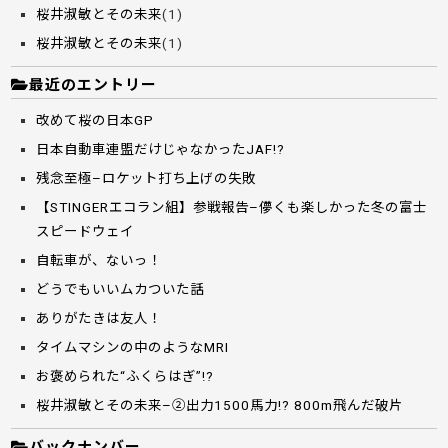
桜井淑敏とその未来
(1)
桜井淑敏とその未来
(1)
最近のエントリー
改めて桜の日本GP
日本自動車連盟だけじゃなかったJAF!?
残念至極–ロケット打ち上げの失敗
【STINGERエコラン組】参戦報告–儚くも楽しかった冬の富士
スピードウェイ
自転車が、ないっ！
どうでもいいムカついた話
ありがたきは友人！
タイムマシンの中のようなMRI
お褒められた“ふくらはぎ”!?
桜井淑敏とその未来–②出力1500馬力!? 800m飛んだ破片
バックナンバー