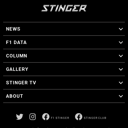
NEWS
F1 ニュース
F1 DATA
F1 日程
F1 データ
COLUMN
マイ・ワンダフル・サーキット
スクーデリア・一方通行
F1に燃え、ゴルフに泣く日々。
スティングくんの部屋
GALLERY
GALLERY
STINGER TV
STINGER TV
ABOUT
CONCEPT
運営事務局
プライバシーポリシー
お問い合わせ
F1 STINGER
STINGER CLUB