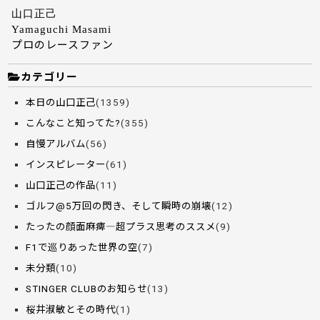
山口正己
Yamaguchi Masami
プロのレースファン
カテゴリー
本日の山口正己
(1359)
こんなこと知ってた?
(355)
自慢アルバム
(56)
インスピレーター
(61)
山口正己の作品
(11)
ゴルフ@5万回の閃き、そして瞬時の崩壊
(12)
たったの顔面麻痺―超プラス思考のススメ
(9)
F1で巡りあった世界の空
(7)
未分類
(10)
STINGER CLUBのお知らせ
(13)
桜井淑敏とその時代
(1)