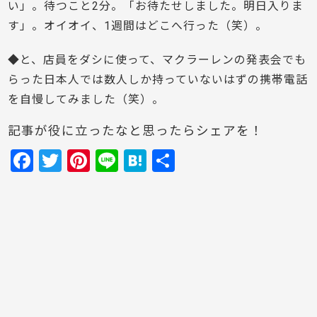
い」。待つこと2分。「お待たせしました。明日入りま
す」。オイオイ、1週間はどこへ行った（笑）。
◆と、店員をダシに使って、マクラーレンの発表会でも
らった日本人では数人しか持っていないはずの携帯電話
を自慢してみました（笑）。
記事が役に立ったなと思ったらシェアを！
F
T
Pi
Li
H
共
a
w
nt
n
at
有
c
itt
er
e
e
e
er
e
n
b
st
a
o
o