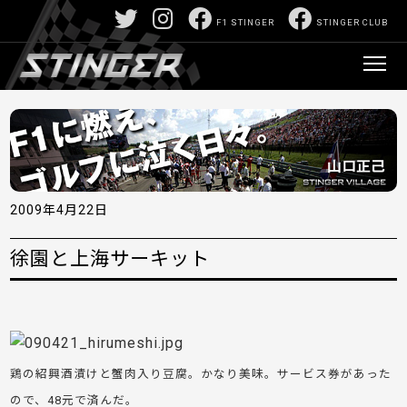
F1 STINGER
STINGER CLUB
2009年4月22日
徐園と上海サーキット
鶏の紹興酒漬けと蟹肉入り豆腐。かなり美味。サービス券があった
ので、48元で済んだ。