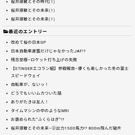
桜井淑敏とその時代
(1)
桜井淑敏とその未来
(1)
桜井淑敏とその未来
(1)
最近のエントリー
改めて桜の日本GP
日本自動車連盟だけじゃなかったJAF!?
残念至極–ロケット打ち上げの失敗
【STINGERエコラン組】参戦報告–儚くも楽しかった冬の富士
スピードウェイ
自転車が、ないっ！
どうでもいいムカついた話
ありがたきは友人！
タイムマシンの中のようなMRI
お褒められた“ふくらはぎ”!?
桜井淑敏とその未来–②出力1500馬力!? 800m飛んだ破片