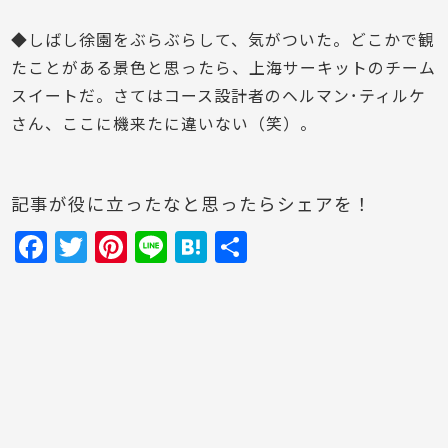
◆しばし徐園をぶらぶらして、気がついた。どこかで観
たことがある景色と思ったら、上海サーキットのチーム
スイートだ。さてはコース設計者のヘルマン･ティルケ
さん、ここに機来たに違いない（笑）。
記事が役に立ったなと思ったらシェアを！
F
T
Pi
Li
H
共
a
w
nt
n
at
有
c
itt
er
e
e
e
er
e
n
b
st
a
o
o