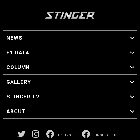
NEWS
F1 ニュース
F1 DATA
F1 日程
F1 データ
COLUMN
マイ・ワンダフル・サーキット
スクーデリア・一方通行
F1に燃え、ゴルフに泣く日々。
スティングくんの部屋
GALLERY
GALLERY
STINGER TV
STINGER TV
ABOUT
CONCEPT
運営事務局
プライバシーポリシー
お問い合わせ
F1 STINGER
STINGER CLUB