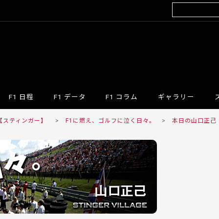
F1 日程
F1 データ
F1 コラム
ギャラリー
R 【スティンガー】
>
F1に燃え、ゴルフに泣く日々。
>
本日の山口正己