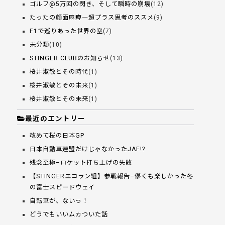
ゴルフ@5万回の閃き、そして瞬時の崩壊
(12)
たったの顔面麻痺―超プラス思考のススメ
(9)
F1で巡りあった世界の空
(7)
未分類
(10)
STINGER CLUBのお知らせ
(13)
桜井淑敏とその時代
(1)
桜井淑敏とその未来
(1)
桜井淑敏とその未来
(1)
最近のエントリー
改めて桜の日本GP
日本自動車連盟だけじゃなかったJAF!?
残念至極–ロケット打ち上げの失敗
【STINGERエコラン組】参戦報告–儚くも楽しかった冬
の富士スピードウェイ
自転車が、ないっ！
どうでもいいムカついた話