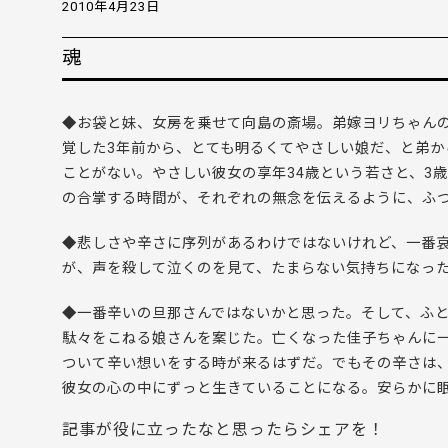
2010年4月23日
魂
◆お袋と妹、女房を乗せて向島の斎場。弟嫁ヨリちゃん
覚した3年前から、とても明るくてやさしい娘だ、と弟
ことがない。やさしい彼女の享年34歳という若さと、3
の合掌する時間が、それぞれの無念を伝えるように、ふ
◆悲しさや辛さに序列があるわけではないけれど、一番
が、声を殺して泣くのを見て、たまらない気持ちになっ
◆一番辛いの旦那さんではないかと思った。そして、ふ
駄々をこねる娘さんを案じた。亡くなった佳子ちゃんに
ついて辛い想いをする時が来るはずだ。でもその辛さは
彼女の心の中にずっと生きていることになる。安らかに
記事が役に立ったなと思ったらシェアを！