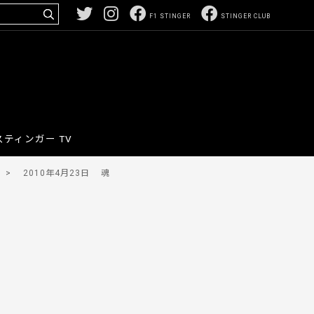
F1 STINGER
STINGER CLUB
スティンガー TV
>
2010年4月23日
魂