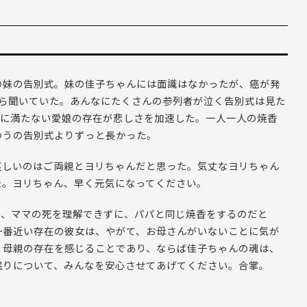
の妹の告別式。妹の佳子ちゃんには面識はなかったが、癌が発
から聞いていた。あんなにたくさんの参列者が泣く告別式は見た
歳に満たない愛娘の存在が悲しさを加速した。一人一人の焼香
つうの告別式よりずっと長かった。
哀しいのはご両親とヨリちゃんだと思った。気丈なヨリちゃん
た。ヨリちゃん、早く元気になってください。
と、ママの死を理解できずに、パパと同じ焼香をするのだと
一番近い存在の彼女は、やがて、お母さんがいないことに気が
、母親の存在を感じることであり、ならば佳子ちゃんの魂は、
眠りについて、みんなを安心させてあげてください。合掌。