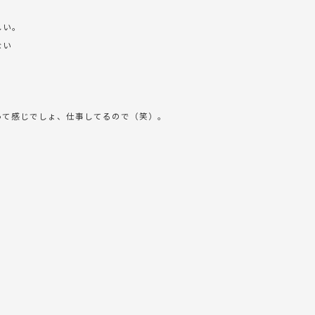
しい。
ない
”って感じでしょ、仕事してるので（笑）。