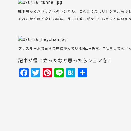
駐車場からパドックへのトンネル。こんなに楽しいトンネルも珍
それに驚くほど涼しいのは、単に日差しがないからだけとは思え
プレスルームで後ろの席に座っているN山H夫某。””仕事してる!!
記事が役に立ったなと思ったらシェアを！
F
T
Pi
Li
H
共
a
w
nt
n
at
有
c
itt
er
e
e
e
er
e
n
b
st
a
o
o