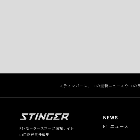
スティンガーは、F1の最新ニュースやF1
NEWS
F1 ニュース
F1/モータースポーツ深堀サイト
山口正己責任編集