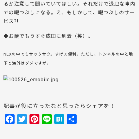
るか注意して聞いていてほしい。それだけで退屈な車内
での暇つぶしになる。え、もしかして、暇つぶしのサー
ビス?!
◆お蔭でもうすぐ成田に到着（笑）。
NEXの中でもサックサク。すげぇ便利。ただし、トンネルの中と地
下と海外はダメですが。
記事が役に立ったなと思ったらシェアを！
F
T
Pi
Li
H
共
a
w
nt
n
at
有
c
itt
er
e
e