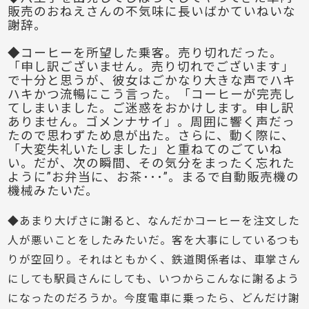
販売のおねえさんの不気味に長いばかていねいな
謝辞。
◆コーヒーを所望した乗客。売り切れだった。
「申し訳ございません。売り切れでございます」
で十分と思うが、彼女はごかなり大きな声でハキ
ハキかつ流暢にこう言った。「コーヒーが完売し
てしまいました。ご迷惑をおかけします。申し訳
ありません。ゴメンナサイ」。周囲に響く声だっ
たので思わずため息が出た。さらに、動く際に、
「大変失礼いたしました」と重ねてのごていね
い。だが、次の瞬間、その気分をまったく忘れた
ように”お弁当に、お茶･･･”。まるで自動販売機の
機械みたいだ。
◆あまり大げさに謝ると、なんだかコーヒーを注文した
人が悪いことをしたみたいだ。客を大事にしているつも
りが空回り。それはともかく、鉄道関係者は、車掌さん
にしても駅員さんにしても、いつからこんなに謝るよう
になったのだろうか。今度電車に乗ったら、どんだけ謝