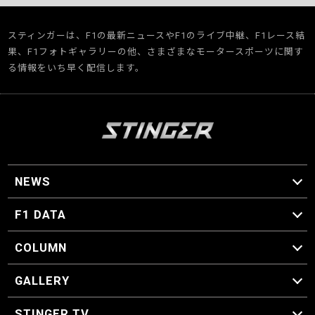
スティンガーは、F1の最新ニュースやF1のライブ中継、F1レース結
果、F1フォトギャラリーの他、さまざまなモータースポーツに関す
る情報をいち早く配信します。
NEWS
F1 ニュース
F1 DATA
F1 日程
F1 データ
COLUMN
マイ・ワンダフル・サーキット
スクーデリア・一方通行
F1に燃え、ゴルフに泣く日々。
スティングくんの部屋
GALLERY
GALLERY
STINGER TV