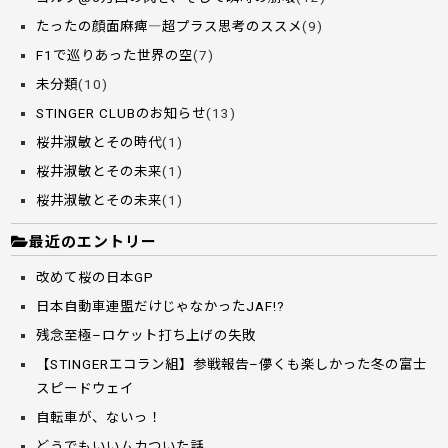
たったの顔面麻痺―超プラス思考のススメ
(9)
F1で巡りあった世界の空
(7)
未分類
(10)
STINGER CLUBのお知らせ
(13)
桜井淑敏とその時代
(1)
桜井淑敏とその未来
(1)
桜井淑敏とその未来
(1)
最近のエントリー
改めて桜の日本GP
日本自動車連盟だけじゃなかったJAF!?
残念至極–ロケット打ち上げの失敗
【STINGERエコラン組】参戦報告–儚くも楽しかった冬の富士
スピードウェイ
自転車が、ないっ！
どうでもいいムカついた話