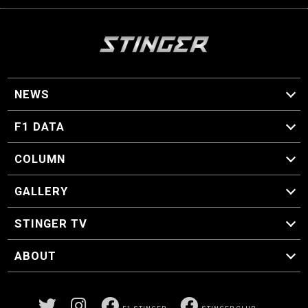
NEWS
F1 ニュース
F1 DATA
F1 日程
F1 データ
COLUMN
マイ・ワンダフル・サーキット
スクーデリア・一方通行
F1に燃え、ゴルフに泣く日々。
スティングくんの部屋
GALLERY
GALLERY
STINGER TV
STINGER TV
ABOUT
CONCEPT
運営事務局
プライバシーポリシー
お問い合わせ