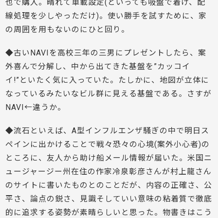
也で購入。晴れて車載設定(といっても吸盤で着け、配
線処理を少しやっただけ)。使い勝手を試すために、家
の周囲を用もないのにひと回り。
◆古いNAVIを高校三年の三男にプレゼントしたら、案
外喜んで分解し、中から出てきた基盤を”カッコイ
イ!”といたく気に入っていた。たしかに、地図が立体に
なっているみたいなビル群に見える基盤である。さすが
NAVI←違うか。
◆流石といえば、A型インフルエンザ騒ぎの中で明日ス
ペインに出かけることで戦々恐々の心境(案外小心者)の
ところに、友人から助け船メール情報が届いた。米国ニ
ュージャージー州在住の作家冷泉彰彦さんが村上龍さん
のサイトに書いたものとのことだが、内容の正確さ、公
平さ、論点の鋭さ、見識そしていい意味の粘着質で徹底
的に追求する姿勢が素晴らしいと思った。物書きはこう