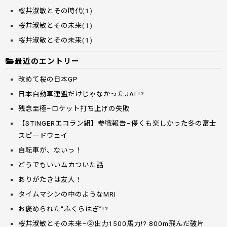
桜井淑敏とその時代
(1)
桜井淑敏とその未来
(1)
桜井淑敏とその未来
(1)
最近のエントリー
改めて桜の日本GP
日本自動車連盟だけじゃなかったJAF!?
残念至極–ロケット打ち上げの失敗
【STINGERエコラン組】参戦報告–儚くも楽しかった冬の富士
スピードウェイ
自転車が、ないっ！
どうでもいいムカついた話
ありがたきは友人！
タイムマシンの中のようなMRI
お褒められた“ふくらはぎ”!?
桜井淑敏とその未来–②出力1500馬力!? 800m飛んだ破片