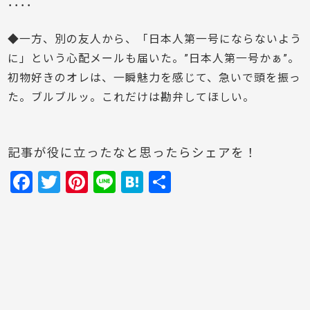
････
◆一方、別の友人から、「日本人第一号にならないよう
に」という心配メールも届いた。”日本人第一号かぁ”。
初物好きのオレは、一瞬魅力を感じて、急いで頭を振っ
た。ブルブルッ。これだけは勘弁してほしい。
記事が役に立ったなと思ったらシェアを！
F
T
Pi
Li
H
共
a
w
nt
n
at
有
c
itt
er
e
e
e
er
e
n
b
st
a
o