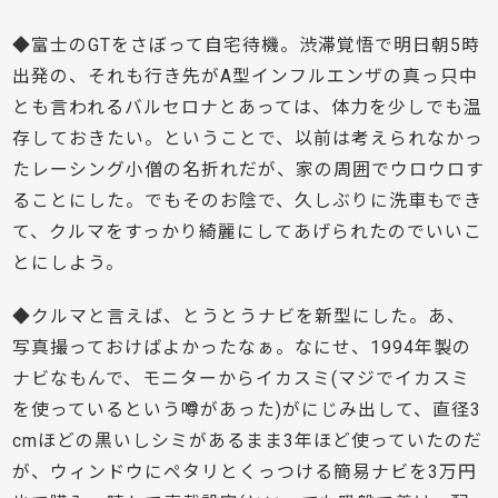
◆富士のGTをさぼって自宅待機。渋滞覚悟で明日朝5時
出発の、それも行き先がA型インフルエンザの真っ只中
とも言われるバルセロナとあっては、体力を少しでも温
存しておきたい。ということで、以前は考えられなかっ
たレーシング小僧の名折れだが、家の周囲でウロウロす
ることにした。でもそのお陰で、久しぶりに洗車もでき
て、クルマをすっかり綺麗にしてあげられたのでいいこ
とにしよう。
◆クルマと言えば、とうとうナビを新型にした。あ、
写真撮っておけばよかったなぁ。なにせ、1994年製の
ナビなもんで、モニターからイカスミ(マジでイカスミ
を使っているという噂があった)がにじみ出して、直径3
cmほどの黒いしシミがあるまま3年ほど使っていたのだ
が、ウィンドウにペタリとくっつける簡易ナビを3万円