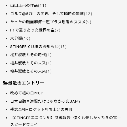
山口正己の作品
(11)
ゴルフ@5万回の閃き、そして瞬時の崩壊
(12)
たったの顔面麻痺―超プラス思考のススメ
(9)
F1で巡りあった世界の空
(7)
未分類
(10)
STINGER CLUBのお知らせ
(13)
桜井淑敏とその時代
(1)
桜井淑敏とその未来
(1)
桜井淑敏とその未来
(1)
最近のエントリー
改めて桜の日本GP
日本自動車連盟だけじゃなかったJAF!?
残念至極–ロケット打ち上げの失敗
【STINGERエコラン組】参戦報告–儚くも楽しかった冬の富士
スピードウェイ