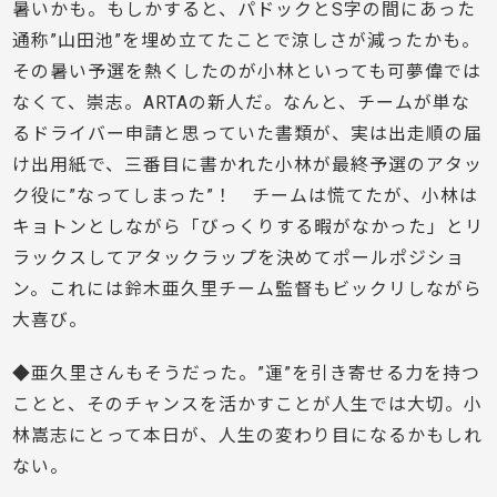
暑いかも。もしかすると、パドックとS字の間にあった
通称”山田池”を埋め立てたことで涼しさが減ったかも。
その暑い予選を熱くしたのが小林といっても可夢偉では
なくて、崇志。ARTAの新人だ。なんと、チームが単な
るドライバー申請と思っていた書類が、実は出走順の届
け出用紙で、三番目に書かれた小林が最終予選のアタッ
ク役に”なってしまった”！ チームは慌てたが、小林は
キョトンとしながら「びっくりする暇がなかった」とリ
ラックスしてアタックラップを決めてポールポジショ
ン。これには鈴木亜久里チーム監督もビックリしながら
大喜び。
◆亜久里さんもそうだった。”運”を引き寄せる力を持つ
ことと、そのチャンスを活かすことが人生では大切。小
林嵩志にとって本日が、人生の変わり目になるかもしれ
ない。