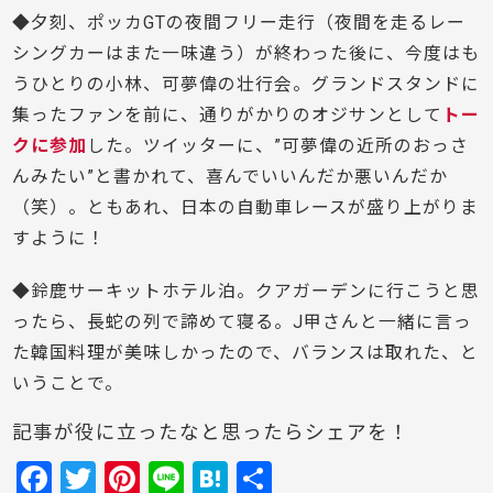
◆夕刻、ポッカGTの夜間フリー走行（夜間を走るレー
シングカーはまた一味違う）が終わった後に、今度はも
うひとりの小林、可夢偉の壮行会。グランドスタンドに
集ったファンを前に、通りがかりのオジサンとして
トー
クに参加
した。ツイッターに、”可夢偉の近所のおっさ
んみたい”と書かれて、喜んでいいんだか悪いんだか
（笑）。ともあれ、日本の自動車レースが盛り上がりま
すように！
◆鈴鹿サーキットホテル泊。クアガーデンに行こうと思
ったら、長蛇の列で諦めて寝る。J甲さんと一緒に言っ
た韓国料理が美味しかったので、バランスは取れた、と
いうことで。
記事が役に立ったなと思ったらシェアを！
F
T
Pi
Li
H
共