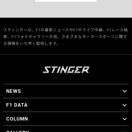
スティンガーは、F1の最新ニュースやF1のライブ中継、F1レース結
果、F1フォトギャラリーの他、さまざまなモータースポーツに関す
る情報をいち早く配信します。
NEWS
F1 ニュース
F1 DATA
F1 日程
F1 データ
COLUMN
マイ・ワンダフル・サーキット
スクーデリア・一方通行
F1に燃え、ゴルフに泣く日々。
スティングくんの部屋