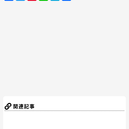
a
w
nt
n
at
有
c
itt
er
e
e
e
er
e
n
b
st
a
o
o
k
関連記事