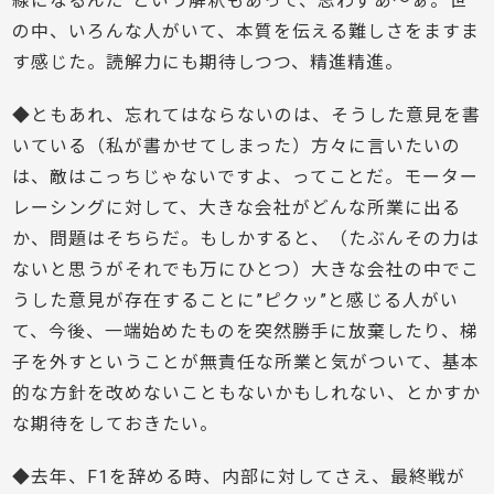
線になるんだ”という解釈もあって、思わずあ～ぁ。世
の中、いろんな人がいて、本質を伝える難しさをますま
す感じた。読解力にも期待しつつ、精進精進。
◆ともあれ、忘れてはならないのは、そうした意見を書
いている（私が書かせてしまった）方々に言いたいの
は、敵はこっちじゃないですよ、ってことだ。モーター
レーシングに対して、大きな会社がどんな所業に出る
か、問題はそちらだ。もしかすると、（たぶんその力は
ないと思うがそれでも万にひとつ）大きな会社の中でこ
うした意見が存在することに”ピクッ”と感じる人がい
て、今後、一端始めたものを突然勝手に放棄したり、梯
子を外すということが無責任な所業と気がついて、基本
的な方針を改めないこともないかもしれない、とかすか
な期待をしておきたい。
◆去年、F1を辞める時、内部に対してさえ、最終戦が