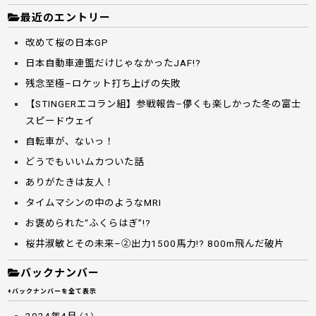
最近のエントリー
改めて桜の日本GP
日本自動車連盟だけじゃなかったJAF!?
残念至極–ロケット打ち上げの失敗
【STINGERエコラン組】参戦報告–儚くも楽しかった冬の富士
スピードウェイ
自転車が、ないっ！
どうでもいいムカついた話
ありがたきは友人！
タイムマシンの中のようなMRI
お褒められた“ふくらはぎ”!?
桜井淑敏とその未来–②出力1500馬力!? 800m飛んだ破片
バックナンバー
+バックナンバーを全て表示