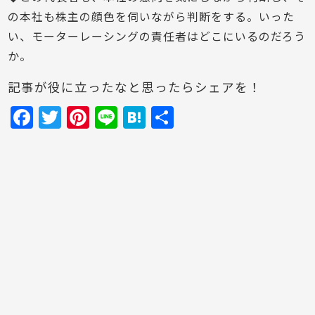
の本社も株主の顔色を伺いながら判断をする。いった
い、モーターレーシングの責任者はどこにいるのだろう
か。
記事が役に立ったなと思ったらシェアを！
F
T
Pi
Li
H
共
a
w
nt
n
at
有
c
itt
er
e
e
e
er
e
n
b
st
a
o
o
k