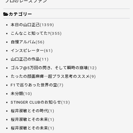
プロのレースファン
カテゴリー
本日の山口正己
(1359)
こんなこと知ってた?
(355)
自慢アルバム
(56)
インスピレーター
(61)
山口正己の作品
(11)
ゴルフ@5万回の閃き、そして瞬時の崩壊
(12)
たったの顔面麻痺―超プラス思考のススメ
(9)
F1で巡りあった世界の空
(7)
未分類
(10)
STINGER CLUBのお知らせ
(13)
桜井淑敏とその時代
(1)
桜井淑敏とその未来
(1)
桜井淑敏とその未来
(1)