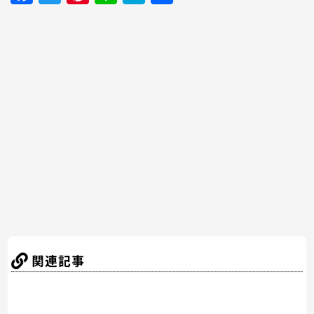
a
w
nt
n
at
有
c
itt
er
e
e
e
er
e
n
b
st
a
o
o
k
関連記事