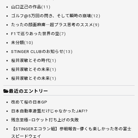
山口正己の作品
(11)
ゴルフ@5万回の閃き、そして瞬時の崩壊
(12)
たったの顔面麻痺―超プラス思考のススメ
(9)
F1で巡りあった世界の空
(7)
未分類
(10)
STINGER CLUBのお知らせ
(13)
桜井淑敏とその時代
(1)
桜井淑敏とその未来
(1)
桜井淑敏とその未来
(1)
最近のエントリー
改めて桜の日本GP
日本自動車連盟だけじゃなかったJAF!?
残念至極–ロケット打ち上げの失敗
【STINGERエコラン組】参戦報告–儚くも楽しかった冬の富士
スピードウェイ