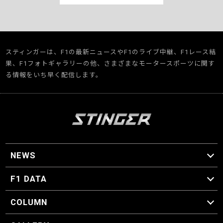
スティンガーは、F1の最新ニュースやF1のライブ中継、F1レース結
果、F1フォトギャラリーの他、さまざまなモータースポーツに関す
る情報をいち早く配信します。
NEWS
F1 ニュース
F1 DATA
F1 日程
F1 データ
COLUMN
マイ・ワンダフル・サーキット
スクーデリア・一方通行
F1に燃え、ゴルフに泣く日々。
スティングくんの部屋