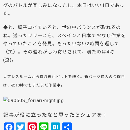
グのバトルが楽しみになったし。本日はいい1日であっ
た。
◆と、調子コイていると、世の中バランスが取れるの
ね。送ったリリースを、スペインと日本でおなじ作業を
やっていたことを発見。もったいない2時間を返して
（笑）。その遅れがしわ寄せされて、寝たのは4時
(泣)。
↓プレスルームから撤収後にピットを覗く。新パーツ投入の金曜日
。
は、夜10時でもまだまだ作業中
記事が役に立ったなと思ったらシェアを！
F
T
Pi
Li
H
共