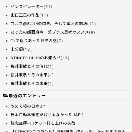
インスピレーター
(61)
山口正己の作品
(11)
ゴルフ@5万回の閃き、そして瞬時の崩壊
(12)
たったの顔面麻痺―超プラス思考のススメ
(9)
F1で巡りあった世界の空
(7)
未分類
(10)
STINGER CLUBのお知らせ
(13)
桜井淑敏とその時代
(1)
桜井淑敏とその未来
(1)
桜井淑敏とその未来
(1)
最近のエントリー
改めて桜の日本GP
日本自動車連盟だけじゃなかったJAF!?
残念至極–ロケット打ち上げの失敗
【STINGERエコラン組】参戦報告–儚くも楽しかった冬の富士