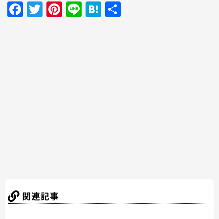
F
T
Pi
Li
H
共
a
w
nt
n
at
有
c
itt
er
e
e
e
er
e
n
b
st
a
o
o
k
関連記事