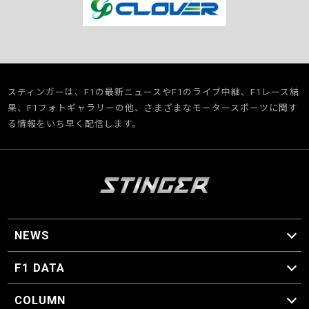
スティンガーは、F1の最新ニュースやF1のライブ中継、F1レース結
果、F1フォトギャラリーの他、さまざまなモータースポーツに関す
る情報をいち早く配信します。
NEWS
F1 ニュース
F1 DATA
F1 日程
F1 データ
COLUMN