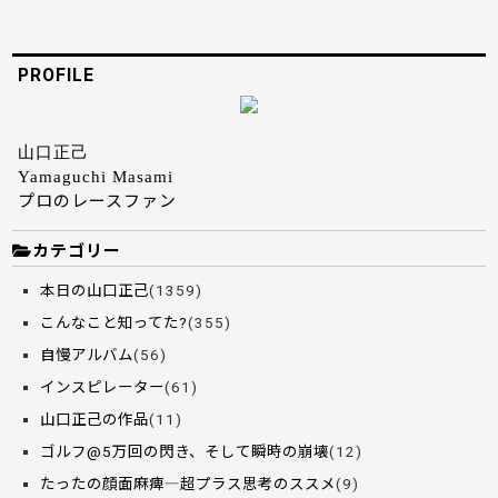
PROFILE
山口正己
Yamaguchi Masami
プロのレースファン
カテゴリー
本日の山口正己
(1359)
こんなこと知ってた?
(355)
自慢アルバム
(56)
インスピレーター
(61)
山口正己の作品
(11)
ゴルフ@5万回の閃き、そして瞬時の崩壊
(12)
たったの顔面麻痺―超プラス思考のススメ
(9)