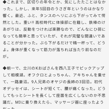
◆これまで、区切りの年令とか、気にしたたことはなか
った。しかし、来年5回目のうさぎ年というのはかなり
響く。最近、ふと、タンスのヘリにぶら下がってみて愕
然とした。重い!! 高校時代に体操部に在籍し、鉄棒のけ
あがりは、反動をつければ楽勝なので、どんなにひ弱に
なっても簡単と思っていたが、それが完璧な間違いであ
ることが分かった。ぶら下がるだけで精一杯って、どう
よ。身体が重くなって筋力が落ちれば当たり前なのだ
が。
◆朝一で、立川のKおばさんを西八王子でピックアップ
して相模湖。オフクロとよっちゃん、アキちゃんを乗せ
て、一路妻沼。9人兄弟のオヤジの長姉の3回忌。初代
オデッセイは、シートが短くて、腰が痛くなった。どう
してもっとシートを長くして座面を広くしないのか不思
議だ。M3に乗り換えたら、マッサージ器に座ったよう