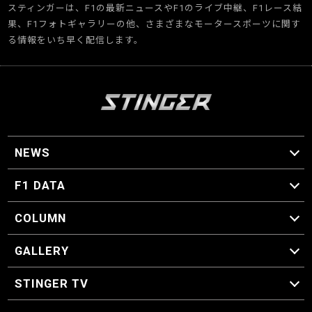
スティンガーは、F1の最新ニュースやF1のライブ中継、F1レース結
果、F1フォトギャラリーの他、さまざまなモータースポーツに関す
る情報をいち早く配信します。
NEWS
F1 ニュース
F1 DATA
F1 日程
F1 データ
COLUMN
マイ・ワンダフル・サーキット
スクーデリア・一方通行
F1に燃え、ゴルフに泣く日々。
スティングくんの部屋
GALLERY
GALLERY
STINGER TV
STINGER TV