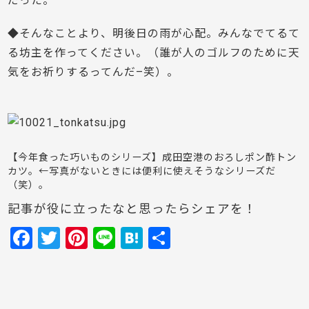
だった。
◆そんなことより、明後日の雨が心配。みんなでてるて
る坊主を作ってください。（誰が人のゴルフのために天
気をお祈りするってんだ–笑）。
【今年食った巧いものシリーズ】成田空港のおろしポン酢トン
カツ。←写真がないときには便利に使えそうなシリーズだ
（笑）。
記事が役に立ったなと思ったらシェアを！
F
T
Pi
Li
H
共
a
w
nt
n
at
有
c
itt
er
e
e
e
er
e
n