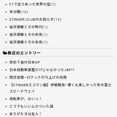
F1で巡りあった世界の空
(7)
未分類
(10)
STINGER CLUBのお知らせ
(13)
桜井淑敏とその時代
(1)
桜井淑敏とその未来
(1)
桜井淑敏とその未来
(1)
最近のエントリー
改めて桜の日本GP
日本自動車連盟だけじゃなかったJAF!?
残念至極–ロケット打ち上げの失敗
【STINGERエコラン組】参戦報告–儚くも楽しかった冬の富士
スピードウェイ
自転車が、ないっ！
どうでもいいムカついた話
ありがたきは友人！