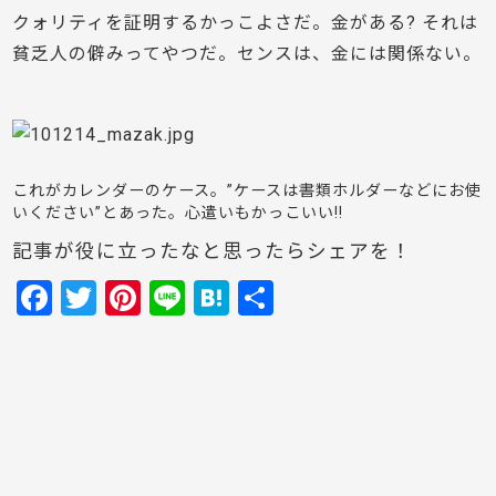
クォリティを証明するかっこよさだ。金がある? それは
貧乏人の僻みってやつだ。センスは、金には関係ない。
これがカレンダーのケース。”ケースは書類ホルダーなどにお使
いください”とあった。
心遣いもかっこいい!!
記事が役に立ったなと思ったらシェアを！
F
T
Pi
Li
H
共
a
w
nt
n
at
有
c
itt
er
e
e
e
er
e
n
b
st
a
o