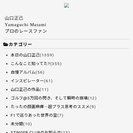
山口正己
Yamaguchi Masami
プロのレースファン
カテゴリー
本日の山口正己
(1359)
こんなこと知ってた?
(355)
自慢アルバム
(56)
インスピレーター
(61)
山口正己の作品
(11)
ゴルフ@5万回の閃き、そして瞬時の崩壊
(12)
たったの顔面麻痺―超プラス思考のススメ
(9)
F1で巡りあった世界の空
(7)
未分類
(10)
STINGER CLUBのお知らせ
(13)