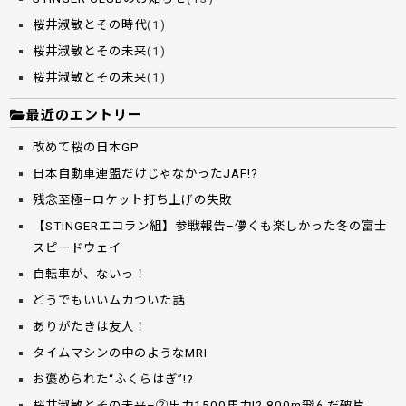
桜井淑敏とその時代
(1)
桜井淑敏とその未来
(1)
桜井淑敏とその未来
(1)
最近のエントリー
改めて桜の日本GP
日本自動車連盟だけじゃなかったJAF!?
残念至極–ロケット打ち上げの失敗
【STINGERエコラン組】参戦報告–儚くも楽しかった冬の富士
スピードウェイ
自転車が、ないっ！
どうでもいいムカついた話
ありがたきは友人！
タイムマシンの中のようなMRI
お褒められた“ふくらはぎ”!?
桜井淑敏とその未来–②出力1500馬力!? 800m飛んだ破片