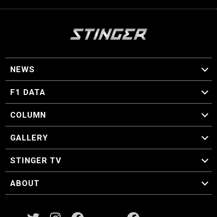
NEWS
F1 ニュース
F1 DATA
F1 日程
F1 データ
COLUMN
マイ・ワンダフル・サーキット
スクーデリア・一方通行
F1に燃え、ゴルフに泣く日々。
スティングくんの部屋
GALLERY
GALLERY
STINGER TV
STINGER TV
ABOUT
CONCEPT
運営事務局
プライバシーポリシー
お問い合わせ