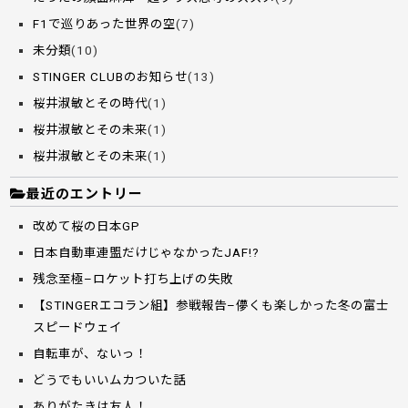
F1で巡りあった世界の空
(7)
未分類
(10)
STINGER CLUBのお知らせ
(13)
桜井淑敏とその時代
(1)
桜井淑敏とその未来
(1)
桜井淑敏とその未来
(1)
最近のエントリー
改めて桜の日本GP
日本自動車連盟だけじゃなかったJAF!?
残念至極–ロケット打ち上げの失敗
【STINGERエコラン組】参戦報告–儚くも楽しかった冬の富士
スピードウェイ
自転車が、ないっ！
どうでもいいムカついた話
ありがたきは友人！