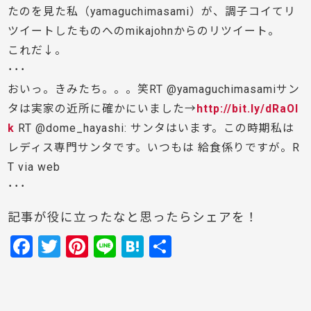
たのを見た私（yamaguchimasami）が、調子コイてリ
ツイートしたものへのmikajohnからのリツイート。
これだ↓。
･･･
おいっ。きみたち。。。笑RT @yamaguchimasamiサン
タは実家の近所に確かにいました→
http://bit.ly/dRaOl
k
RT @dome_hayashi: サンタはいます。この時期私は
レディス専門サンタです。いつもは 給食係りですが。R
T via web
･･･
記事が役に立ったなと思ったらシェアを！
F
T
Pi
Li
H
共
a
w
nt
n
at
有
c
itt
er
e
e