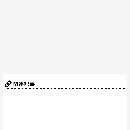
e
er
e
n
b
st
a
o
o
k
関連記事