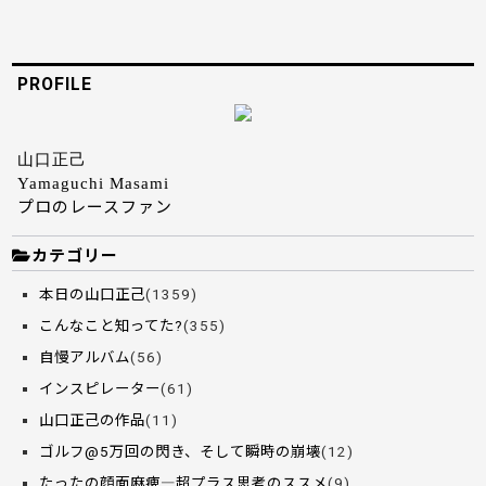
PROFILE
山口正己
Yamaguchi Masami
プロのレースファン
カテゴリー
本日の山口正己
(1359)
こんなこと知ってた?
(355)
自慢アルバム
(56)
インスピレーター
(61)
山口正己の作品
(11)
ゴルフ@5万回の閃き、そして瞬時の崩壊
(12)
たったの顔面麻痺―超プラス思考のススメ
(9)