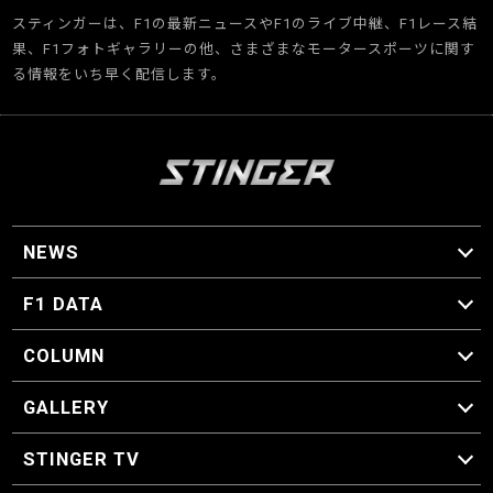
スティンガーは、F1の最新ニュースやF1のライブ中継、F1レース結
果、F1フォトギャラリーの他、さまざまなモータースポーツに関す
る情報をいち早く配信します。
NEWS
F1 ニュース
F1 DATA
F1 日程
F1 データ
COLUMN
マイ・ワンダフル・サーキット
スクーデリア・一方通行
F1に燃え、ゴルフに泣く日々。
スティングくんの部屋
GALLERY
GALLERY
STINGER TV