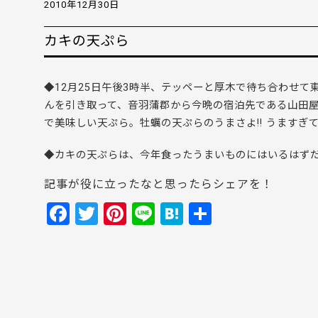
2010年12月30日
カキの天ぷら
◆12月25日午後3時半、テッペーと厚木で待ち合わせて
んを引き取って、音羽蒲郡から今晩の宿泊先である山田
で美味しい天ぷら。牡蠣の天ぷらのうまさよ!! うます
◆カキの天ぷらは、今年食ったうまいものにはいるはずだっ
記事が役に立ったなと思ったらシェアを！
F
T
Pi
Li
H
共
a
w
nt
n
at
有
c
itt
er
e
e
e
er
e
n
b
st
a