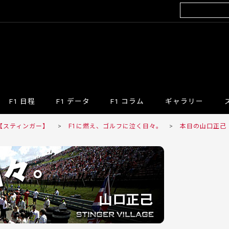
F1 日程
F1 データ
F1 コラム
ギャラリー
R 【スティンガー】
>
F1に燃え、ゴルフに泣く日々。
>
本日の山口正己