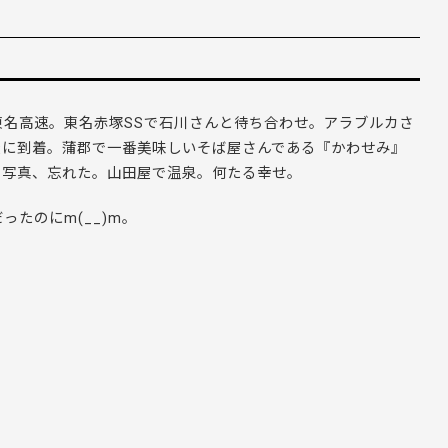
東名高速。東名赤塚SSで石川さんと待ち合わせ。アラブルカさ
屋に到着。蒲郡で一番美味しいそば屋さんである『かわせみ』
ぎて写真、忘れた。山田屋で温泉。何たる幸せ。
たのにm(__)m。