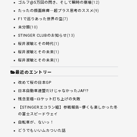
ゴルフ@5万回の閃き、そして瞬時の崩壊
(12)
たったの顔面麻痺―超プラス思考のススメ
(9)
F1で巡りあった世界の空
(7)
未分類
(10)
STINGER CLUBのお知らせ
(13)
桜井淑敏とその時代
(1)
桜井淑敏とその未来
(1)
桜井淑敏とその未来
(1)
最近のエントリー
改めて桜の日本GP
日本自動車連盟だけじゃなかったJAF!?
残念至極–ロケット打ち上げの失敗
【STINGERエコラン組】参戦報告–儚くも楽しかった冬
の富士スピードウェイ
自転車が、ないっ！
どうでもいいムカついた話