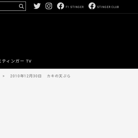
F1 STINGER
STINGER CLUB
スティンガー TV
>
2010年12月30日
カキの天ぷら