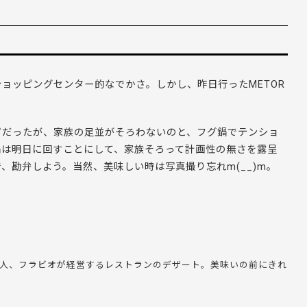
ョッピングセンター的なでかさ。しかし、昨日行ったMETOR
ずだったが、家族の足並がそろわないのと、フグ鍋でテンショ
鍋は明日に回すことにして、家族そろって計画性の無さを露呈
、勘弁しよう。当然、美味しい時は写真撮り忘れm(__)m。
友人、フラビオが経営するレストランのデザート。美味いの前にきれ