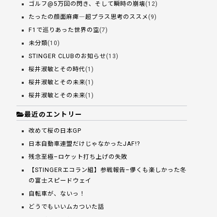
ゴルフ@5万回の閃き、そして瞬時の崩壊
(12)
たったの顔面麻痺―超プラス思考のススメ
(9)
F1で巡りあった世界の空
(7)
未分類
(10)
STINGER CLUBのお知らせ
(13)
桜井淑敏とその時代
(1)
桜井淑敏とその未来
(1)
桜井淑敏とその未来
(1)
最近のエントリー
改めて桜の日本GP
日本自動車連盟だけじゃなかったJAF!?
残念至極–ロケット打ち上げの失敗
【STINGERエコラン組】参戦報告–儚くも楽しかった冬
の富士スピードウェイ
自転車が、ないっ！
どうでもいいムカついた話