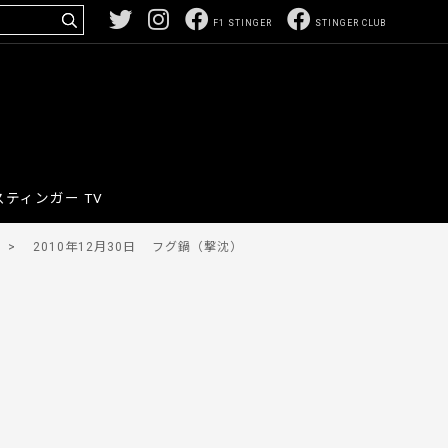
F1 STINGER
STINGER CLUB
スティンガー TV
>
2010年12月30日
フグ鍋（撃沈）