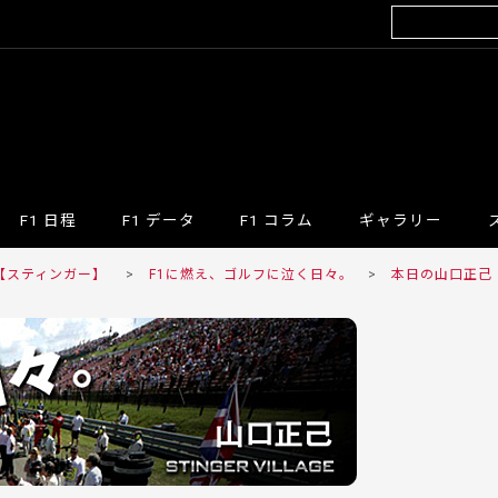
F1 日程
F1 データ
F1 コラム
ギャラリー
R 【スティンガー】
>
F1に燃え、ゴルフに泣く日々。
>
本日の山口正己