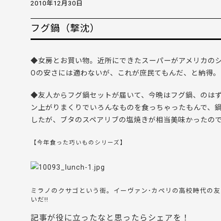
2010年12月30日
フグ鍋（撃沈）
◆女房とお買い物。近所にできたスーパーがアメリカのシ
Oの安さには適わないが、これが庶民てもんだ、と納得。
◆友人からフグ鍋セットが届いて、今晩はフグ鍋、のは
ン上がりまくりでいろんなものを食っちゃったもんで、
したが、ブタのスペアリブの塩焼きが相当美味かったので
【今年食った巧いものシリーズ】
ミラノのクサゴという街。イーヴァン･カペリの高校時代の
いだ!!
記事が役に立ったなと思ったらシェアを！