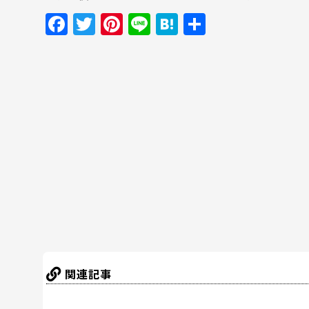
F
T
Pi
Li
H
共
a
w
nt
n
at
有
c
itt
er
e
e
e
er
e
n
b
st
a
o
o
k
関連記事