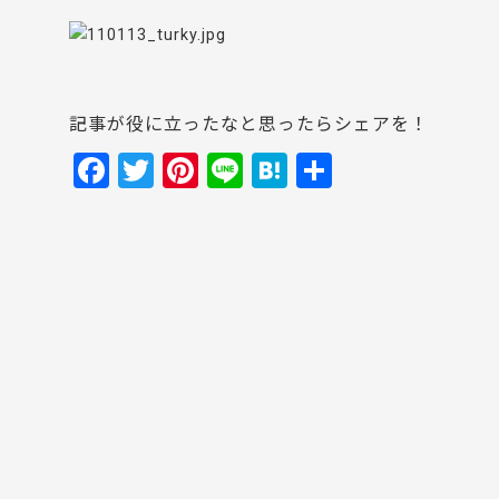
記事が役に立ったなと思ったらシェアを！
F
T
Pi
Li
H
共
a
w
nt
n
at
有
c
itt
er
e
e
e
er
e
n
b
st
a
o
o
k