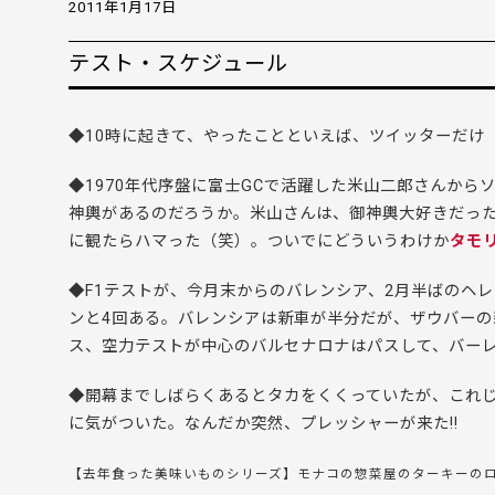
2011年1月17日
テスト・スケジュール
◆10時に起きて、やったことといえば、ツイッターだけ
◆1970年代序盤に富士GCで活躍した米山二郎さんか
神輿があるのだろうか。米山さんは、御神輿大好きだっ
に観たらハマった（笑）。ついでにどういうわけか
タモ
◆F1テストが、今月末からのバレンシア、2月半ばのヘ
ンと4回ある。バレンシアは新車が半分だが、ザウバー
ス、空力テストが中心のバルセナロナはパスして、バーレー
◆開幕までしばらくあるとタカをくくっていたが、これ
に気がついた。なんだか突然、プレッシャーが来た!!
【去年食った美味いものシリーズ】モナコの惣菜屋のターキーの