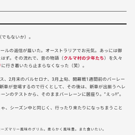
（でもないか）。
らソールの返信が届いた。オーストラリアでお元気。あっには御
たはず。その流れで、昔の物語（
クルマ村の少年たち
）を久々
リ
に行き着いたら止まらなくなった（笑）。
レス、2月末のバルセロナ、3月上旬、開幕戦1週間前のバーレー
の新車が登場するので行くとして、その後は、新車が出揃うヘレ
ンのテストから、そのままバーレーンに居座り。”えっ!!”。
じゃ、シーズン中と同じく、行ったり来たりになっちまうこと
ローズマリー風味のグリル。柔らかく風味豊。また食いたい。