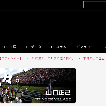
F1 日程
F1 データ
F1 コラム
ギャラリー
R 【スティンガー】
>
F1に燃え、ゴルフに泣く日々。
>
本日の山口正己