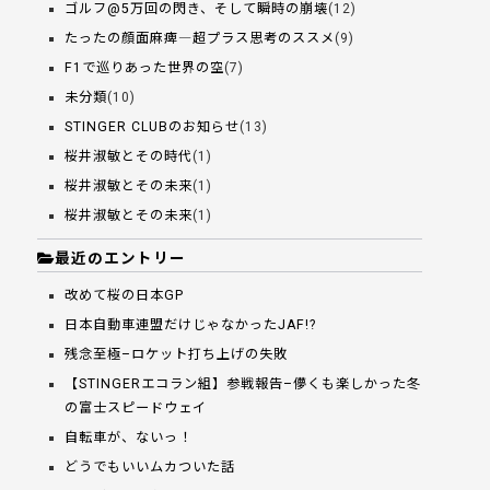
ゴルフ@5万回の閃き、そして瞬時の崩壊
(12)
たったの顔面麻痺―超プラス思考のススメ
(9)
F1で巡りあった世界の空
(7)
未分類
(10)
STINGER CLUBのお知らせ
(13)
桜井淑敏とその時代
(1)
桜井淑敏とその未来
(1)
桜井淑敏とその未来
(1)
最近のエントリー
改めて桜の日本GP
日本自動車連盟だけじゃなかったJAF!?
残念至極–ロケット打ち上げの失敗
【STINGERエコラン組】参戦報告–儚くも楽しかった冬
の富士スピードウェイ
自転車が、ないっ！
どうでもいいムカついた話