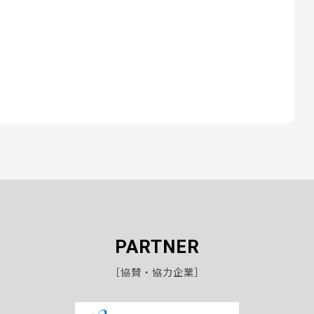
PARTNER
［協賛・協力企業］