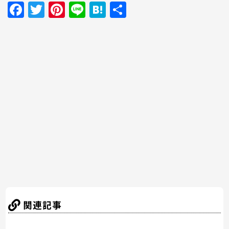
F
T
Pi
Li
H
共
a
w
nt
n
at
有
c
itt
er
e
e
e
er
e
n
b
st
a
o
o
k
関連記事