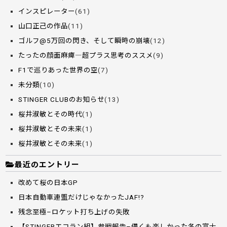
インスピレーター
(61)
山口正己の作品
(11)
ゴルフ@5万回の閃き、そして瞬時の崩壊
(12)
たったの顔面麻痺―超プラス思考のススメ
(9)
F1で巡りあった世界の空
(7)
未分類
(10)
STINGER CLUBのお知らせ
(13)
桜井淑敏とその時代
(1)
桜井淑敏とその未来
(1)
桜井淑敏とその未来
(1)
最近のエントリー
改めて桜の日本GP
日本自動車連盟だけじゃなかったJAF!?
残念至極–ロケット打ち上げの失敗
【STINGERエコラン組】参戦報告–儚くも楽しかった冬の富士