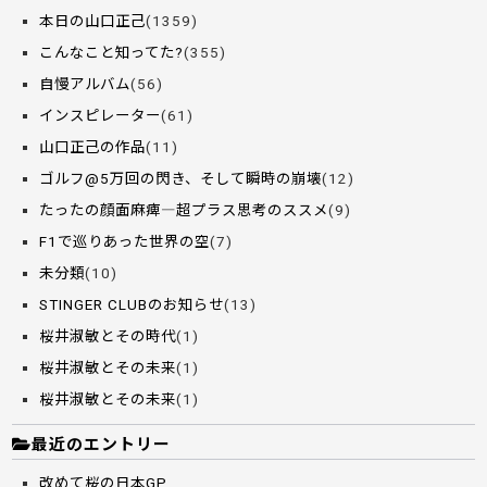
本日の山口正己
(1359)
こんなこと知ってた?
(355)
自慢アルバム
(56)
インスピレーター
(61)
山口正己の作品
(11)
ゴルフ@5万回の閃き、そして瞬時の崩壊
(12)
たったの顔面麻痺―超プラス思考のススメ
(9)
F1で巡りあった世界の空
(7)
未分類
(10)
STINGER CLUBのお知らせ
(13)
桜井淑敏とその時代
(1)
桜井淑敏とその未来
(1)
桜井淑敏とその未来
(1)
最近のエントリー
改めて桜の日本GP