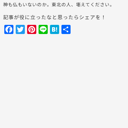
神も仏もいないのか。東北の人、堪えてください。
記事が役に立ったなと思ったらシェアを！
F
T
Pi
Li
H
共
a
w
nt
n
at
有
c
itt
er
e
e
e
er
e
n
b
st
a
o
o
k