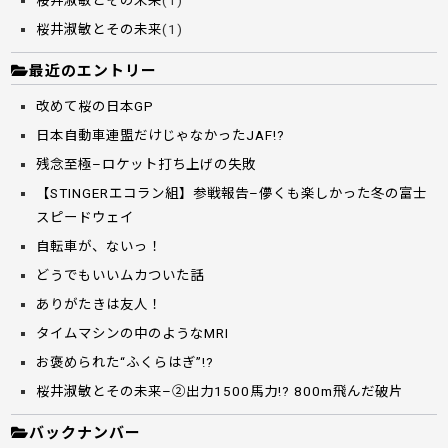
桜井淑敏とその未来
(1)
桜井淑敏とその未来
(1)
最近のエントリー
改めて桜の日本GP
日本自動車連盟だけじゃなかったJAF!?
残念至極–ロケット打ち上げの失敗
【STINGERエコラン組】参戦報告–儚くも楽しかった冬の富士
スピードウェイ
自転車が、ないっ！
どうでもいいムカついた話
ありがたきは友人！
タイムマシンの中のようなMRI
お褒められた“ふくらはぎ”!?
桜井淑敏とその未来–②出力1500馬力!? 800m飛んだ破片
バックナンバー