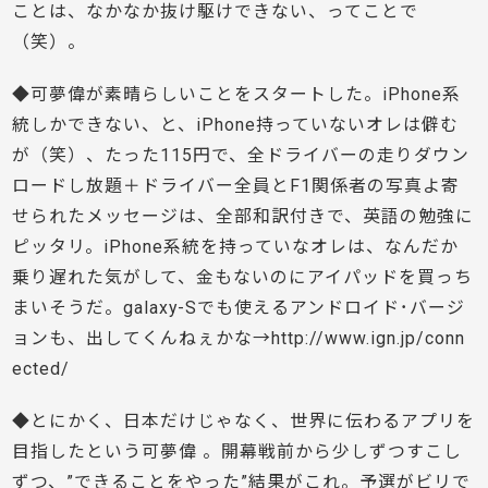
ことは、なかなか抜け駆けできない、ってことで
（笑）。
◆可夢偉が素晴らしいことをスタートした。iPhone系
統しかできない、と、iPhone持っていないオレは僻む
が（笑）、たった115円で、全ドライバーの走りダウン
ロードし放題＋ドライバー全員とF1関係者の写真よ寄
せられたメッセージは、全部和訳付きで、英語の勉強に
ピッタリ。iPhone系統を持っていなオレは、なんだか
乗り遅れた気がして、金もないのにアイパッドを買っち
まいそうだ。galaxy-Sでも使えるアンドロイド･バージ
ョンも、出してくんねぇかな→http://www.ign.jp/conn
ected/
◆とにかく、日本だけじゃなく、世界に伝わるアプリを
目指したという可夢偉 。開幕戦前から少しずつすこし
ずつ、”できることをやった”結果がこれ。予選がビリで