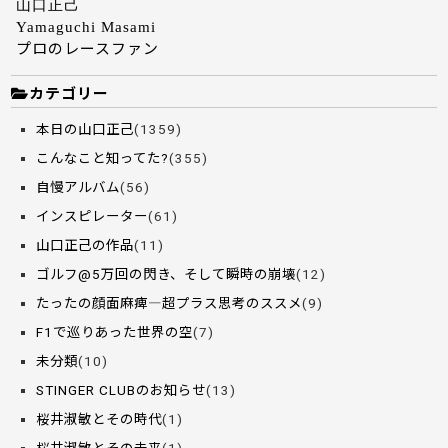
山口正己
Yamaguchi Masami
プロのレースファン
カテゴリー
本日の山口正己
(1359)
こんなこと知ってた?
(355)
自慢アルバム
(56)
インスピレーター
(61)
山口正己の作品
(11)
ゴルフ@5万回の閃き、そして瞬時の崩壊
(12)
たったの顔面麻痺―超プラス思考のススメ
(9)
F1で巡りあった世界の空
(7)
未分類
(10)
STINGER CLUBのお知らせ
(13)
桜井淑敏とその時代
(1)