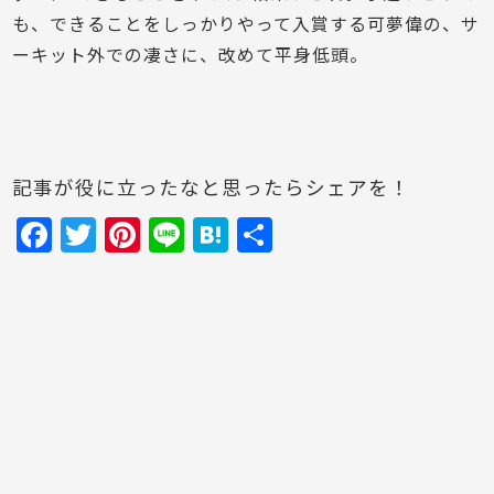
も、できることをしっかりやって入賞する可夢偉の、サ
ーキット外での凄さに、改めて平身低頭。
記事が役に立ったなと思ったらシェアを！
F
T
Pi
Li
H
共
a
w
nt
n
at
有
c
itt
er
e
e
e
er
e
n
b
st
a
o
o
k