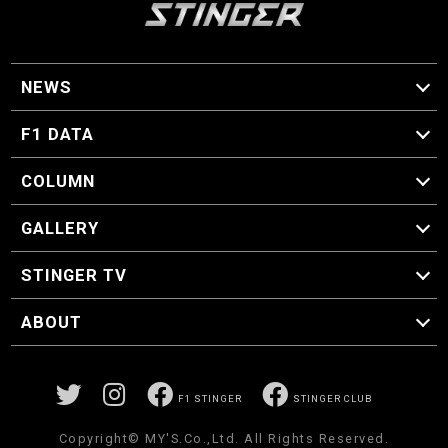
NEWS
F1 ニュース
F1 DATA
F1 日程
F1 データ
COLUMN
マイ・ワンダフル・サーキット
スクーデリア・一方通行
F1に燃え、ゴルフに泣く日々。
スティングくんの部屋
GALLERY
GALLERY
STINGER TV
STINGER TV
ABOUT
CONCEPT
運営事務局
プライバシーポリシー
お問い合わせ
F1 STINGER
STINGER CLUB
Copyright© MY'S.Co.,Ltd. All Rights Reserved.