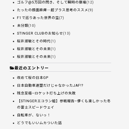
ゴルフ@5万回の閃き、そして瞬時の崩壊
(12)
たったの顔面麻痺―超プラス思考のススメ
(9)
F1で巡りあった世界の空
(7)
未分類
(10)
STINGER CLUBのお知らせ
(13)
桜井淑敏とその時代
(1)
桜井淑敏とその未来
(1)
桜井淑敏とその未来
(1)
最近のエントリー
改めて桜の日本GP
日本自動車連盟だけじゃなかったJAF!?
残念至極–ロケット打ち上げの失敗
【STINGERエコラン組】参戦報告–儚くも楽しかった冬
の富士スピードウェイ
自転車が、ないっ！
どうでもいいムカついた話