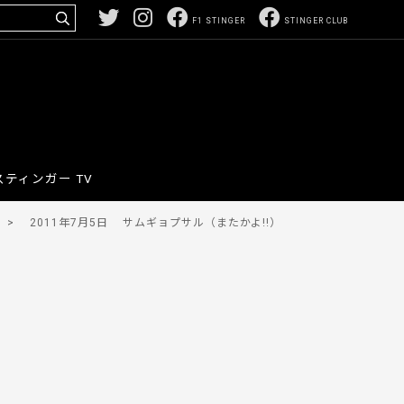
F1 STINGER
STINGER CLUB
スティンガー TV
>
2011年7月5日
サムギョプサル（またかよ!!）