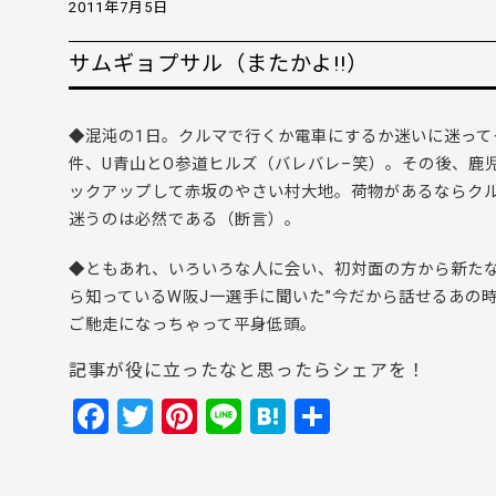
2011年7月5日
サムギョプサル（またかよ!!）
◆混沌の1日。クルマで行くか電車にするか迷いに迷って
件、U青山とO参道ヒルズ（バレバレ–笑）。その後、鹿
ックアップして赤坂のやさい村大地。荷物があるならク
迷うのは必然である（断言）。
◆ともあれ、いろいろな人に会い、初対面の方から新た
ら知っているW阪J一選手に聞いた”今だから話せるあの時
ご馳走になっちゃって平身低頭。
記事が役に立ったなと思ったらシェアを！
F
T
Pi
Li
H
共
a
w
nt
n
at
有
c
itt
er
e
e