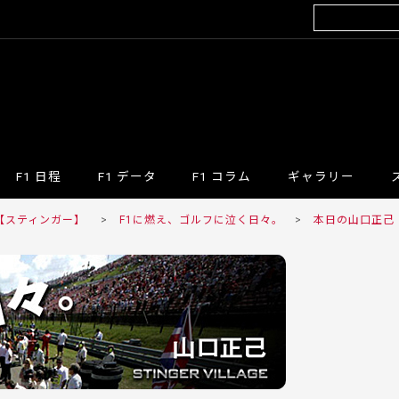
F1 日程
F1 データ
F1 コラム
ギャラリー
R 【スティンガー】
>
F1に燃え、ゴルフに泣く日々。
>
本日の山口正己