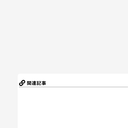
e
er
e
n
b
st
a
o
o
k
関連記事