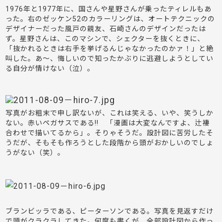
1976年と1977年に、
国さんや星野さんが乗ったティレルもあ
った。右のゼッケン52のカラーリングは、オートテクニックの
デザイナーだった風戸の親友、石崎さんのデザインだったは
ず。
星野さんは、このマシンで、シェクターを抜くときに、
「抜かれるときは右手を挙げるんじゃなかったのかァ！」と絶
叫した。
あ～、悔しいので知ったかぶりに逃避しようとしてい
る自分が情けない（泣）。
写真がお粗末で申し訳ないが、これは笑える、いや、笑うしか
ない。赤いペガサスである!! 「漫画は大変なんですよ、辻褄
合わせで描いてるから」。そりゃそうだ。設計図に苦労したそ
うだが、そもそも作ろうとした段階から頭がおかしいのでしょ
うがない（笑）。
ブランビッラである、ピーターソンである。写真を見返すだけ
で頭がクラクラしてきた。
何度も書くが、全部設計図から作っ