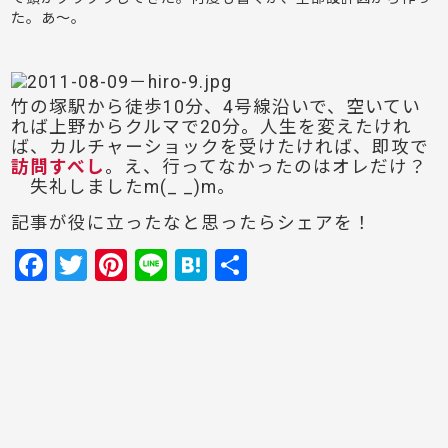
た。あ～。
竹の塚駅から徒歩10分、4号線沿いで、空いてい
れば上野からクルマで20分。人生を変えたけれ
ば、カルチャーショックを受けたければ、即攻で
訪問すべし
。え、行ってなかったのはオレだけ？
失礼しましたm(_ _)m。
記事が役に立ったなと思ったらシェアを！
F
T
Pi
Li
H
共
a
w
nt
n
at
有
c
itt
er
e
e
e
er
e
n
b
st
a
o