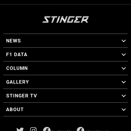
NEWS
F1 ニュース
F1 DATA
F1 日程
F1 データ
COLUMN
マイ・ワンダフル・サーキット
スクーデリア・一方通行
F1に燃え、ゴルフに泣く日々。
スティングくんの部屋
GALLERY
GALLERY
STINGER TV
STINGER TV
ABOUT
CONCEPT
運営事務局
プライバシーポリシー
お問い合わせ