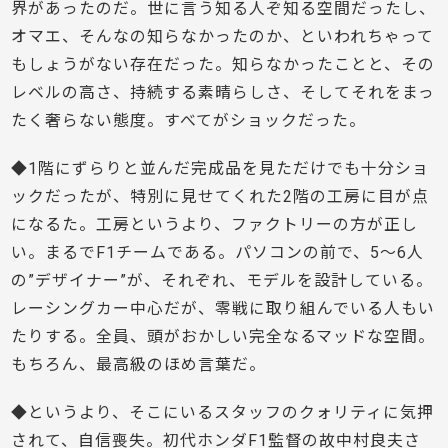
界があったのだ。世に言う知る人ぞ知る空間だったし、
オマエ、そんなの知らなかったのか、といわれちゃって
もしょうがない存在だった。知らなかったことと、その
レベルの高さ、持続する素晴らしさ、そしてそれをまっ
たく奢らない態度。すべてがショックだった。
◆1階にずらりと並んだ完成品を見ただけでも十分ショ
ックだったが、特別に見せてくれた2階の工房に目が点
になるた。工房というより、ファクトリーの方が正し
い。まるでF1チームである。パソコンの前で、5～6人
の”デザイナー”が、それぞれ、モデルを設計している。
レーシングカー中心だが、零戦に取り組んでいる人もい
たりする。全員、頭がおかしい完全なるマッドな空間。
もちろん、最高級のほめ言葉だ。
◆というより、そこにいるスタッフのクォリティに気押
されて、自信喪失。初代ホンダF1監督の故中村良夫さ