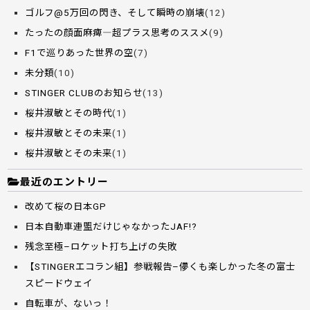
ゴルフ@5万回の閃き、そして瞬時の崩壊
(12)
たったの顔面麻痺―超プラス思考のススメ
(9)
F1で巡りあった世界の空
(7)
未分類
(10)
STINGER CLUBのお知らせ
(13)
桜井淑敏とその時代
(1)
桜井淑敏とその未来
(1)
桜井淑敏とその未来
(1)
最近のエントリー
改めて桜の日本GP
日本自動車連盟だけじゃなかったJAF!?
残念至極–ロケット打ち上げの失敗
【STINGERエコラン組】参戦報告–儚くも楽しかった冬の富士
スピードウェイ
自転車が、ないっ！