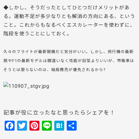
◆しかし、そうだったとしてひとつだけメリットがあ
る。運動不足が多少なりとも解消の方向にある、という
こと。これからもなるべくエスカレーターを使わずに、
階段を使うことにしておく。
久々のフライトが最新鋭機だと気分がいい。しかし、飛行機の最新
鋭やF1の最新モデルは間違いなく性能が旧型よりいいが、市販車は
そうとは限らないのは、結局商売が優先されるから?
記事が役に立ったなと思ったらシェアを！
F
T
Pi
Li
H
共
a
w
nt
n
at
有