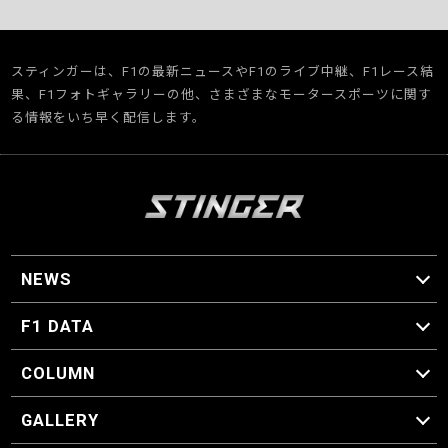
スティンガーは、F1の最新ニュースやF1のライブ中継、F1レース結
果、F1フォトギャラリーの他、さまざまなモータースポーツに関す
る情報をいち早く配信します。
NEWS
F1 ニュース
F1 DATA
F1 日程
F1 データ
COLUMN
マイ・ワンダフル・サーキット
スクーデリア・一方通行
F1に燃え、ゴルフに泣く日々。
スティングくんの部屋
GALLERY