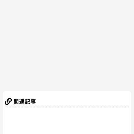
c
itt
er
e
e
e
er
e
n
b
st
a
o
o
k
関連記事