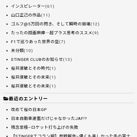
インスピレーター
(61)
山口正己の作品
(11)
ゴルフ@5万回の閃き、そして瞬時の崩壊
(12)
たったの顔面麻痺―超プラス思考のススメ
(9)
F1で巡りあった世界の空
(7)
未分類
(10)
STINGER CLUBのお知らせ
(13)
桜井淑敏とその時代
(1)
桜井淑敏とその未来
(1)
桜井淑敏とその未来
(1)
最近のエントリー
改めて桜の日本GP
日本自動車連盟だけじゃなかったJAF!?
残念至極–ロケット打ち上げの失敗
【STINGERエコラン組】参戦報告–儚くも楽しかった冬の富士