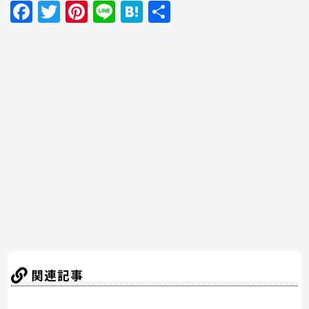
F
T
Pi
Li
H
共
a
w
nt
n
at
有
c
itt
er
e
e
e
er
e
n
b
st
a
o
o
k
関連記事