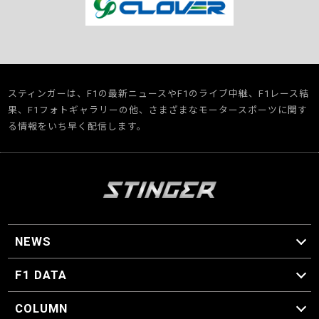
スティンガーは、F1の最新ニュースやF1のライブ中継、F1レース結
果、F1フォトギャラリーの他、さまざまなモータースポーツに関す
る情報をいち早く配信します。
NEWS
F1 ニュース
F1 DATA
F1 日程
F1 データ
COLUMN