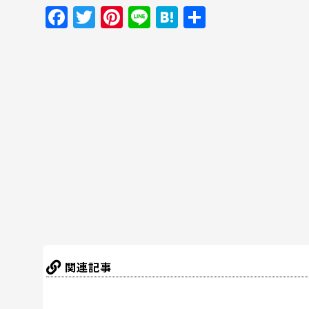
F
T
Pi
Li
H
共
a
w
nt
n
at
有
c
itt
er
e
e
e
er
e
n
b
st
a
o
o
k
関連記事