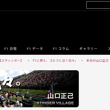
F1 日程
F1 データ
F1 コラム
ギャラリー
R 【スティンガー】
>
F1に燃え、ゴルフに泣く日々。
>
本日の山口正己