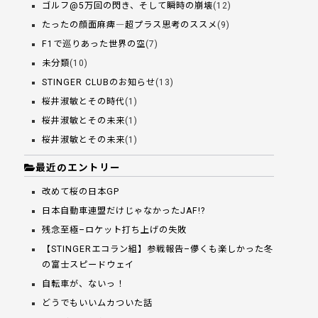
ゴルフ@5万回の閃き、そして瞬時の崩壊
(12)
たったの顔面麻痺―超プラス思考のススメ
(9)
F1で巡りあった世界の空
(7)
未分類
(10)
STINGER CLUBのお知らせ
(13)
桜井淑敏とその時代
(1)
桜井淑敏とその未来
(1)
桜井淑敏とその未来
(1)
最近のエントリー
改めて桜の日本GP
日本自動車連盟だけじゃなかったJAF!?
残念至極–ロケット打ち上げの失敗
【STINGERエコラン組】参戦報告–儚くも楽しかった冬
の富士スピードウェイ
自転車が、ないっ！
どうでもいいムカついた話