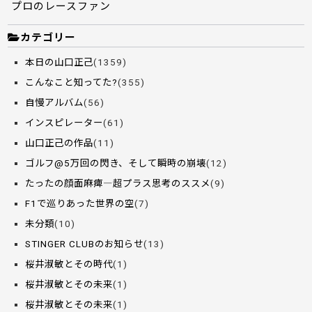
プロのレースファン
カテゴリー
本日の山口正己
(1359)
こんなこと知ってた?
(355)
自慢アルバム
(56)
インスピレーター
(61)
山口正己の作品
(11)
ゴルフ@5万回の閃き、そして瞬時の崩壊
(12)
たったの顔面麻痺―超プラス思考のススメ
(9)
F1で巡りあった世界の空
(7)
未分類
(10)
STINGER CLUBのお知らせ
(13)
桜井淑敏とその時代
(1)
桜井淑敏とその未来
(1)
桜井淑敏とその未来
(1)