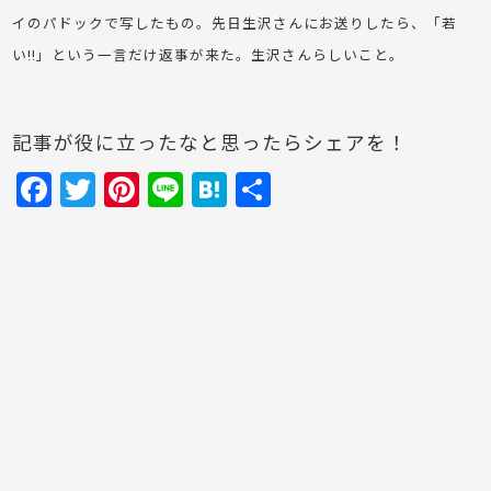
イのパドックで写したもの。先日生沢さんにお送りしたら、「若
い!!」という一言だけ返事が来た。生沢さんらしいこと。
記事が役に立ったなと思ったらシェアを！
F
T
Pi
Li
H
共
a
w
nt
n
at
有
c
itt
er
e
e
e
er
e
n
b
st
a
o
o
k