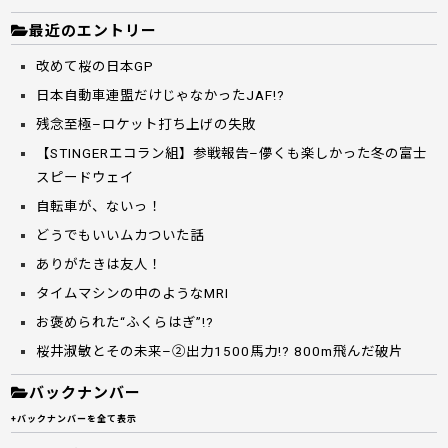
最近のエントリー
改めて桜の日本GP
日本自動車連盟だけじゃなかったJAF!?
残念至極–ロケット打ち上げの失敗
【STINGERエコラン組】参戦報告–儚くも楽しかった冬の富士
スピードウェイ
自転車が、ないっ！
どうでもいいムカついた話
ありがたきは友人！
タイムマシンの中のようなMRI
お褒められた“ふくらはぎ”!?
桜井淑敏とその未来–②出力1500馬力!? 800m飛んだ破片
バックナンバー
+バックナンバーを全て表示