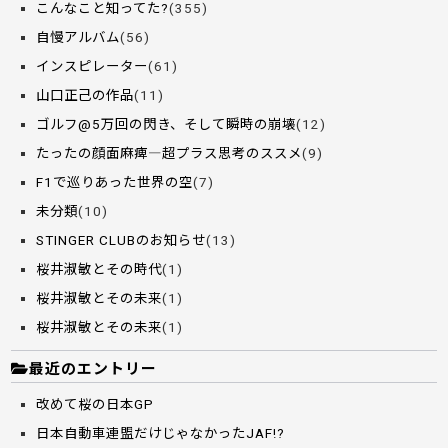
こんなこと知ってた?
(355)
自慢アルバム
(56)
インスピレーター
(61)
山口正己の作品
(11)
ゴルフ@5万回の閃き、そして瞬時の崩壊
(12)
たったの顔面麻痺―超プラス思考のススメ
(9)
F1で巡りあった世界の空
(7)
未分類
(10)
STINGER CLUBのお知らせ
(13)
桜井淑敏とその時代
(1)
桜井淑敏とその未来
(1)
桜井淑敏とその未来
(1)
最近のエントリー
改めて桜の日本GP
日本自動車連盟だけじゃなかったJAF!?