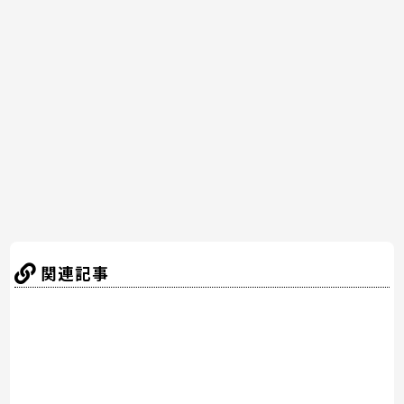
e
er
e
n
b
st
a
o
o
k
関連記事