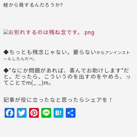
経から発するんだろうか?
◆ちっとも残念じゃない。要らない
からアンインスト
ールしたんだべ。
◆”なにか問題があれば、喜んでお助けします”だ
と。だったら、こういうのを出すのをやめろ、っ
てことでm(_ _)m。
記事が役に立ったなと思ったらシェアを！
F
T
Pi
Li
H
共
a
w
nt
n
at
有
c
itt
er
e
e