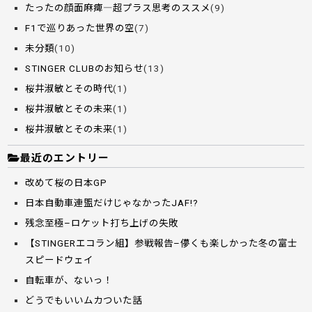
たったの顔面麻痺―超プラス思考のススメ
(9)
F1で巡りあった世界の空
(7)
未分類
(10)
STINGER CLUBのお知らせ
(13)
桜井淑敏とその時代
(1)
桜井淑敏とその未来
(1)
桜井淑敏とその未来
(1)
最近のエントリー
改めて桜の日本GP
日本自動車連盟だけじゃなかったJAF!?
残念至極–ロケット打ち上げの失敗
【STINGERエコラン組】参戦報告–儚くも楽しかった冬の富士
スピードウェイ
自転車が、ないっ！
どうでもいいムカついた話