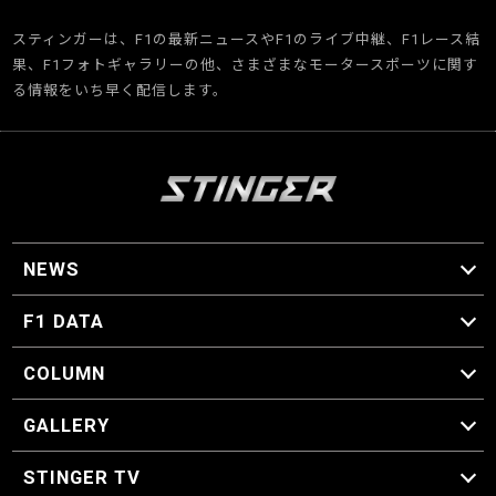
スティンガーは、F1の最新ニュースやF1のライブ中継、F1レース結
果、F1フォトギャラリーの他、さまざまなモータースポーツに関す
る情報をいち早く配信します。
NEWS
F1 ニュース
F1 DATA
F1 日程
F1 データ
COLUMN
マイ・ワンダフル・サーキット
スクーデリア・一方通行
F1に燃え、ゴルフに泣く日々。
スティングくんの部屋
GALLERY
GALLERY
STINGER TV