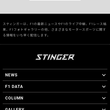
スティンガーは、F1の最新ニュースやF1のライブ中継、F1レース結
果、F1フォトギャラリーの他、さまざまなモータースポーツに関す
る情報をいち早く配信します。
NEWS
F1 ニュース
F1 DATA
F1 日程
F1 データ
COLUMN
マイ・ワンダフル・サーキット
スクーデリア・一方通行
F1に燃え、ゴルフに泣く日々。
スティングくんの部屋
GALLERY