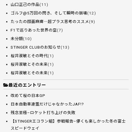
山口正己の作品
(11)
ゴルフ@5万回の閃き、そして瞬時の崩壊
(12)
たったの顔面麻痺―超プラス思考のススメ
(9)
F1で巡りあった世界の空
(7)
未分類
(10)
STINGER CLUBのお知らせ
(13)
桜井淑敏とその時代
(1)
桜井淑敏とその未来
(1)
桜井淑敏とその未来
(1)
最近のエントリー
改めて桜の日本GP
日本自動車連盟だけじゃなかったJAF!?
残念至極–ロケット打ち上げの失敗
【STINGERエコラン組】参戦報告–儚くも楽しかった冬の富士
スピードウェイ