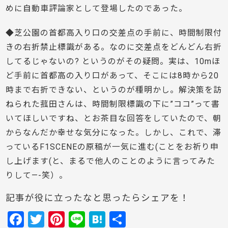
めに自動車評論家として登場したのであった。
◆芝公園の首都高入り口の交差点の手前に、時間制限付
きの右折禁止標識がある。なのに交差点をどんどん右折
してるじゃないの? というのがその疑問。実は、10mほ
ど手前に首都高の入り口があって、そこには8時から20
時まで右折できない、というのが種明かし。解決策を訪
ねられた菰田さんは、時間制限標識の下に”ココ”って書
いてほしいですね、とお茶目な回答をしていたので、朝
からなんだか幸せな気分になった。しかし、これで、滞
っているF1SCENEの原稿が一気に進む(ことをお祈り申
し上げます(と、まるで他人のことのように言ってみた
りして—-笑）。
記事が役に立ったなと思ったらシェアを！
F
T
Pi
Li
H
共