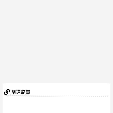
a
w
nt
n
at
有
c
itt
er
e
e
e
er
e
n
b
st
a
o
o
k
関連記事